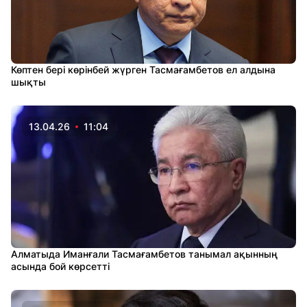
Көптен бері көрінбей жүрген Тасмағамбетов ел алдына
шықты
13.04.26
11:04
Алматыда Иманғали Тасмағамбетов танымал ақынның
асында бой көрсетті