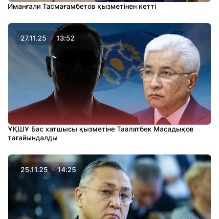
Иманғали Тасмағамбетов қызметінен кетті
27.11.25
13:52
ҰҚШҰ Бас хатшысы қызметіне Таалатбек Масадықов
тағайындалды
25.11.25
14:25