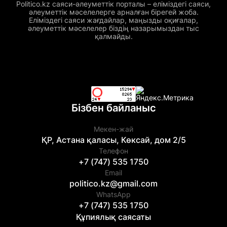
Politico.kz саяси-әлеуметтік порталы – еліміздегі саяси,
әлеуметтік мәселелерге арналған бірегей жоба.
Еліміздегі саяси жағдайлар, маңызды оқиғалар,
әлеуметтік мәселелер біздің назарымыздан тыс
қалмайды.
Бізбен байланыс
Мекен-жай
ҚР, Астана қаласы, Көксай, дом 2/5
Телефон
+7 (747) 535 1750
Email
politico.kz@gmail.com
WhatsApp
+7 (747) 535 1750
Құпиялық саясаты