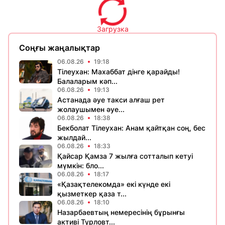
Загрузка
Соңғы жаңалықтар
06.08.26
19:18
Тілеухан: Махаббат дінге қарайды!
Балаларым кәп...
06.08.26
19:13
Астанада әуе такси алғаш рет
жолаушымен әуе...
06.08.26
18:38
Бекболат Тілеухан: Анам қайтқан соң, бес
жылдай...
06.08.26
18:33
Қайсар Қамза 7 жылға сотталып кетуі
мүмкін: бло...
06.08.26
18:17
«Қазақтелекомда» екі күнде екі
қызметкер қаза т...
06.08.26
18:10
Назарбаевтың немересінің бұрынғы
активі Турловт...