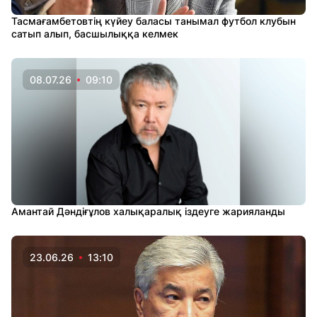
Тасмағамбетовтің күйеу баласы танымал футбол клубын
сатып алып, басшылыққа келмек
08.07.26
09:10
Амантай Дәндіғұлов халықаралық іздеуге жарияланды
23.06.26
13:10