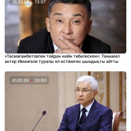
16.01.26
13:07
«Тасмағамбетовпен тойдан кейін төбелескен»: Танымал
актер Иманғали туралы ел естімеген шындықты айтты
01.01.26
20:50