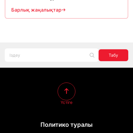
Барлық жаңалықтар
Табу
Үстіге
Политико туралы