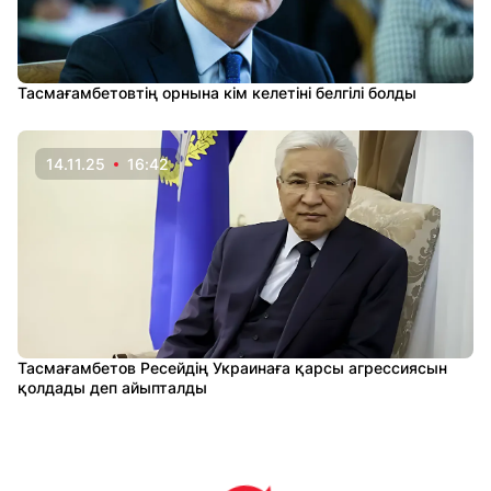
Тасмағамбетовтің орнына кім келетіні белгілі болды
14.11.25
16:42
Тасмағамбетов Ресейдің Украинаға қарсы агрессиясын
қолдады деп айыпталды