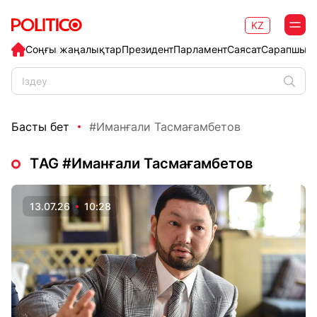
KZ
Соңғы жаңалықтар
Президент
Парламент
Саясат
Сарапшыл
Басты бет
#Иманғали Тасмағамбетов
ТAG #Иманғали Тасмағамбетов
13.07.26
10:28