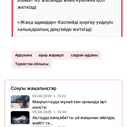
азамат 42 жасында жеке куәлікке қол
жеткізді
«Жаңа адамдар» Каспийді қорғау үндеуін
халықаралық деңгейде жеткізді
Аурухана
ауыр жарақат
сауран ауданы
Түркістан облысы
Соңғы жаңалықтар
09.08.2026
15:22
Маңғыстауда мұнай кен орнында өрт
шықты
09.08.2026
14:30
Ақтауда көпқабатты үй маңынан әйелдің
мәйіті та...