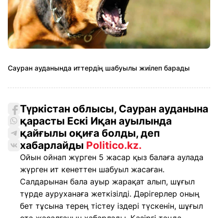
Сауран ауданында иттердің шабуылы жиілеп барады
Түркістан облысы, Сауран ауданына
қарасты Ескі Иқан ауылында
қайғылы оқиға болды, деп
хабарлайды
Politico.kz.
Ойын ойнап жүрген 5 жасар қыз балаға аулада
жүрген ит кенеттен шабуыл жасаған.
Салдарынан бала ауыр жарақат алып, шұғыл
түрде ауруханаға жеткізілді. Дәрігерлер оның
бет тұсына терең тістеу іздері түскенін, шұғыл