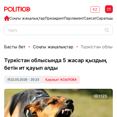
KZ
Соңғы жаңалықтар
Президент
Парламент
Саясат
Сарапшыл
Басты бет
Соңғы жаңалықтар
Түркістан облысы
Түркістан облысында 5 жасар қыздың
бетін ит қауып алды
22.05.2026
•
20:23
Қарақат АСЫЛОВА
1125