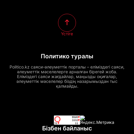
Үстіге
Политико туралы
Politico.kz саяси-әлеуметтік порталы – еліміздегі саяси,
әлеуметтік мәселелерге арналған бірегей жоба.
Еліміздегі саяси жағдайлар, маңызды оқиғалар,
әлеуметтік мәселелер біздің назарымыздан тыс
қалмайды.
Бізбен байланыс