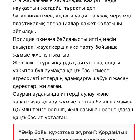
ота жасалғанын хабарлады. Қазіргі таңда
науқастың жағдайы тұрақты деп
бағаланғанымен, алдағы уақытта ұзақ мерзімді
пластикалық операциялар қажет болатыны
айтылды.
Полиция оқиғаға байланысты иттің иесін
анықтап, жауапкершілікке тарту бойынша
жұмыс жүргізіп жатыр.
Жергілікті тұрғындардың айтуынша, соңғы
уақытта бұл аумақта қаңғыбас немесе
агрессивті иттердің адамдарға шабуыл жасау
деректері жиілеген.
Сауран ауданында иттерді аулау және
залалсыздандыру жұмыстарына биыл шамамен
6,5 млн теңге бөлініп, жыл басынан бері ондаған
қаңғыбас ит ұсталған.
“Өмір бойы құжатсыз жүрген”: Қордайлық