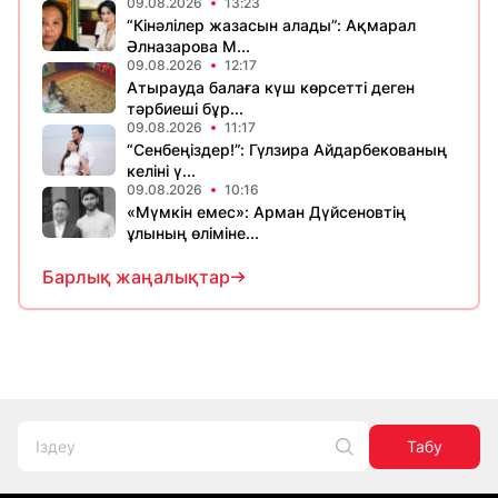
09.08.2026
13:23
“Кінәлілер жазасын алады”: Ақмарал
Әлназарова М...
09.08.2026
12:17
Атырауда балаға күш көрсетті деген
тәрбиеші бұр...
09.08.2026
11:17
“Сенбеңіздер!”: Гүлзира Айдарбекованың
келіні ү...
09.08.2026
10:16
«Мүмкін емес»: Арман Дүйсеновтің
ұлының өліміне...
Барлық жаңалықтар
Табу