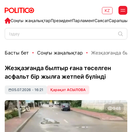
KZ
Соңғы жаңалықтар
Президент
Парламент
Саясат
Сарапшыл
Басты бет
Соңғы жаңалықтар
Жезқазғанда былт
Жезқазғанда былтыр ғана төселген
асфальт бір жылға жетпей бүлінді
05.07.2026
•
16:21
Қарақат АСЫЛОВА
948