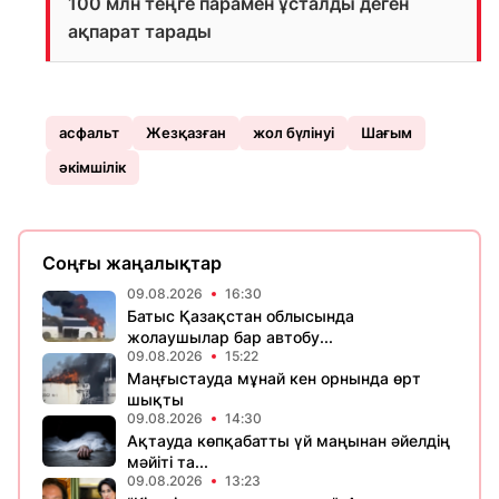
100 млн теңге парамен ұсталды деген
ақпарат тарады
асфальт
Жезқазған
жол бүлінуі
Шағым
әкімшілік
Соңғы жаңалықтар
09.08.2026
16:30
Батыс Қазақстан облысында
жолаушылар бар автобу...
09.08.2026
15:22
Маңғыстауда мұнай кен орнында өрт
шықты
09.08.2026
14:30
Ақтауда көпқабатты үй маңынан әйелдің
мәйіті та...
09.08.2026
13:23