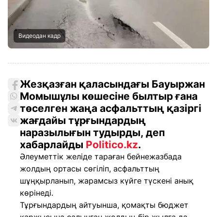
Видеодан кадр
Жезқазған қаласындағы Бауыржан
Момышұлы көшесіне былтыр ғана
төселген жаңа асфальттың қазіргі
жағдайы тұрғындардың
наразылығын тудырды, деп
хабарлайды
Politico.kz
.
Әлеуметтік желіде тараған бейнежазбада
жолдың ортасы сөгіліп, асфальттың
шұңқырланып, жарамсыз күйге түскені анық
көрінеді.
Тұрғындардың айтуынша, қомақты бюджет