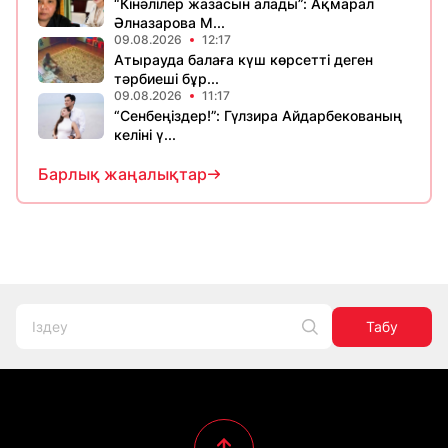
“Кінәлілер жазасын алады”: Ақмарал
Әлназарова М...
09.08.2026
12:17
Атырауда балаға күш көрсетті деген
тәрбиеші бұр...
09.08.2026
11:17
“Сенбеңіздер!”: Гүлзира Айдарбекованың
келіні ү...
Барлық жаңалықтар
Табу