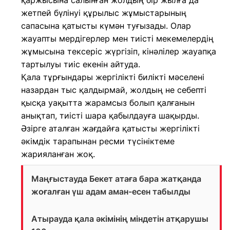
қаржысына салынған жолдың бір жылға да
жетпей бүлінуі құрылыс жұмыстарының
сапасына қатысты күмән туғызады. Олар
жауапты мердігерлер мен тиісті мекемелердің
жұмысына тексеріс жүргізіп, кінәлілер жауапқа
тартылуы тиіс екенін айтуда.
Қала тұрғындары жергілікті билікті мәселені
назардан тыс қалдырмай, жолдың не себепті
қысқа уақытта жарамсыз болып қалғанын
анықтап, тиісті шара қабылдауға шақырды.
Әзірге аталған жағдайға қатысты жергілікті
әкімдік тарапынан ресми түсініктеме
жарияланған жоқ.
Маңғыстауда Бекет атаға бара жатқанда
жоғалған үш адам аман-есен табылды
Атырауда қала әкімінің міндетін атқарушы