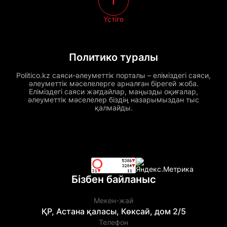
Үстіге
Политико туралы
Politico.kz саяси-әлеуметтік порталы – еліміздегі саяси,
әлеуметтік мәселелерге арналған бірегей жоба.
Еліміздегі саяси жағдайлар, маңызды оқиғалар,
әлеуметтік мәселелер біздің назарымыздан тыс
қалмайды.
Бізбен байланыс
Мекен-жай
ҚР, Астана қаласы, Көксай, дом 2/5
Телефон