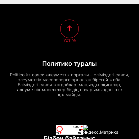
Үстіге
Политико туралы
Politico.kz саяси-әлеуметтік порталы – еліміздегі саяси,
әлеуметтік мәселелерге арналған бірегей жоба.
Еліміздегі саяси жағдайлар, маңызды оқиғалар,
әлеуметтік мәселелер біздің назарымыздан тыс
қалмайды.
Бізбен байланыс