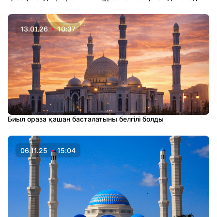
13.01.26
10:37
Биыл ораза қашан басталатыны белгілі болды
06.11.25
15:04