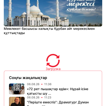
Мемлекет басшысы халықты Құрбан айт мерекесімен
құттықтады
Загрузка
Соңғы жаңалықтар
06.08.26
11:36
«72 рет пышақтар едім»: Нұрай ісіне
қатысты шу ...
06.08.26
11:23
​"Періште емеспіз": Драматург Думан