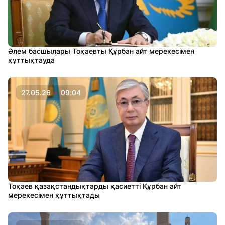
Әлем басшылары Тоқаевты Құрбан айт мерекесімен
құттықтауда
27.05.26
09:04
Тоқаев қазақстандықтарды қасиетті Құрбан айт
мерекесімен құттықтады