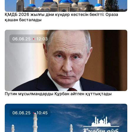
ҚМДБ 2026 жылғы діни күндер кестесін бекітті: Ораза
қашан басталады
06.06.25
12:03
Путин мұсылмандарды Құрбан айтпен құттықтады
06.06.25
10:45