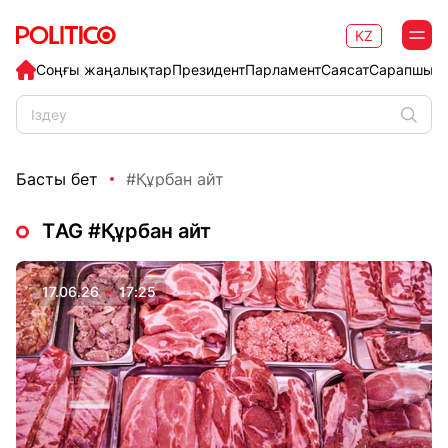
KZ
Соңғы жаңалықтар
Президент
Парламент
Саясат
Сарапшыл
Басты бет
#Құрбан айт
ТAG #Құрбан айт
17.06.26
17:25