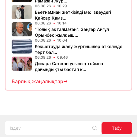
Рамазан Жүр...
06.08.26
10:29
Вьетнамнан жеткізілді ме: Іздеудегі
Қайсар Қамз...
06.08.26
10:14
"Толық ақталмаған": Заңгер Айгүл
Орынбек жылқыш...
06.08.26
10:04
Көкшетауда жаяу жүргіншілер өткелінде
төрт бал...
06.08.26
09:46
Динара Сәтжан ұлының тойына
дайындықты бастап к...
Барлық жаңалықтар
Табу