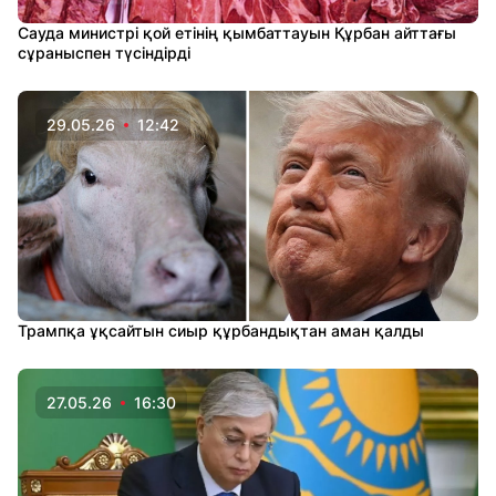
Сауда министрі қой етінің қымбаттауын Құрбан айттағы
сұраныспен түсіндірді
29.05.26
12:42
Трампқа ұқсайтын сиыр құрбандықтан аман қалды
27.05.26
16:30