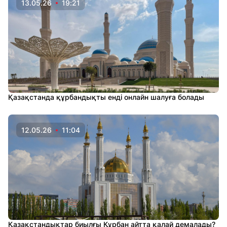
13.05.26
19:21
Қазақстанда құрбандықты енді онлайн шалуға болады
12.05.26
11:04
Қазақстандықтар биылғы Құрбан айтта қалай демалады?