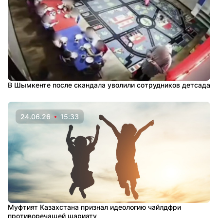
В Шымкенте после скандала уволили сотрудников детсада
24.06.26
15:33
Муфтият Казахстана признал идеологию чайлдфри
противоречащей шариату