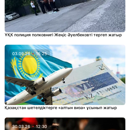
ҰҚК полиция полковнигі Жеңіс Әуелбековті тергеп жатыр
03.05.26
16:25
Қазақстан шетелдіктерге «алтын виза» ұсынып жатыр
30.03.26
12:30