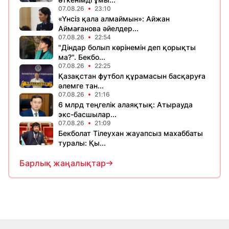
07.08.26
23:10
«Үнсіз қала алмаймын»: Айжан
Аймағанова әйелдер...
07.08.26
22:54
"Діндар болып көрінемін деп қорықты
ма?". Бекбо...
07.08.26
22:25
Қазақстан футбол құрамасын басқаруға
әлемге тан...
07.08.26
21:16
6 млрд теңгелік алаяқтық: Атырауда
экс-басшылар...
07.08.26
21:09
Бекболат Тілеухан жауапсыз махаббаты
туралы: Қы...
Барлық жаңалықтар