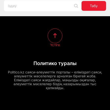
Табу
Үстіге
Политико туралы
Politico.kz саяси-әлеуметтік порталы – еліміздегі саяси,
әлеуметтік мәселелерге арналған бірегей жоба.
Еліміздегі саяси жағдайлар, маңызды оқиғалар,
әлеуметтік мәселелер біздің назарымыздан тыс
қалмайды.