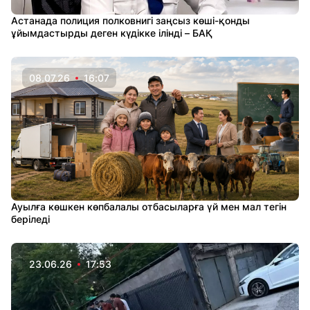
Астанада полиция полковнигі заңсыз көші-қонды
ұйымдастырды деген күдікке ілінді – БАҚ
08.07.26
16:07
Ауылға көшкен көпбалалы отбасыларға үй мен мал тегін
беріледі
23.06.26
17:53