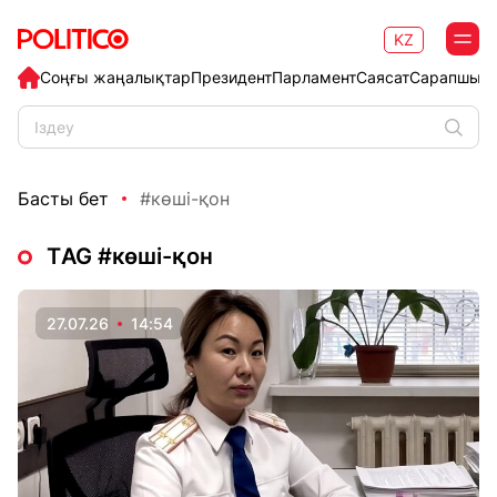
KZ
Соңғы жаңалықтар
Президент
Парламент
Саясат
Сарапшыл
Басты бет
#көші-қон
ТAG #көші-қон
27.07.26
14:54