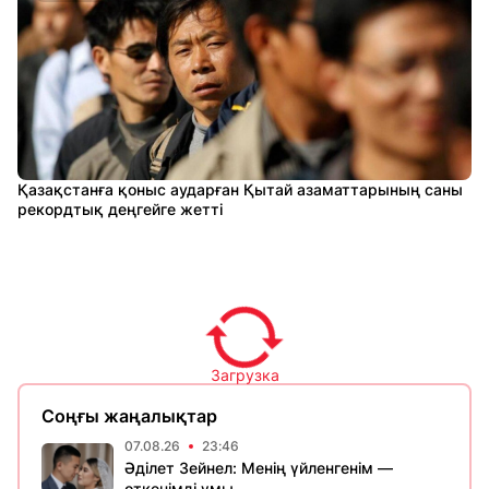
Қазақстанға қоныс аударған Қытай азаматтарының саны
рекордтық деңгейге жетті
Загрузка
Соңғы жаңалықтар
07.08.26
23:46
Әділет Зейнел: Менің үйленгенім —
өткенімді ұмы...