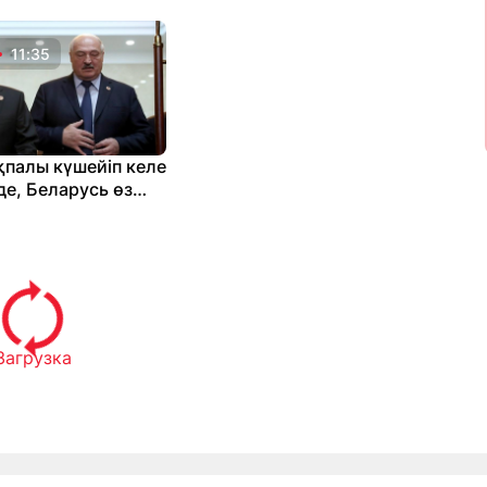
11:35
қпалы күшейіп келе
де, Беларусь өз
ін сақтау үшін
ізуде
Загрузка