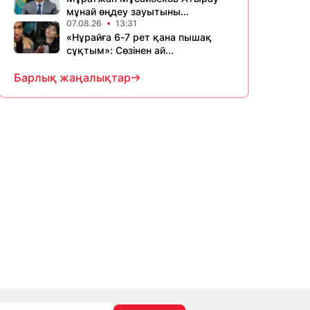
мұнай өңдеу зауытыны...
07.08.26
13:31
«Нұрайға 6-7 рет қана пышақ
сұқтым»: Сөзінен ай...
Барлық жаңалықтар