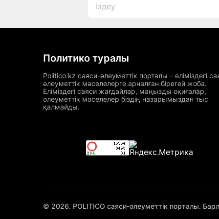
Политико туралы
Politico.kz саяси-әлеуметтік порталы – еліміздегі са
әлеуметтік мәселелерге арналған бірегей жоба.
Еліміздегі саяси жағдайлар, маңызды оқиғалар,
әлеуметтік мәселелер біздің назарымыздан тыс
қалмайды.
© 2026. POLITICO саяси-әлеуметтік порталы. Бар