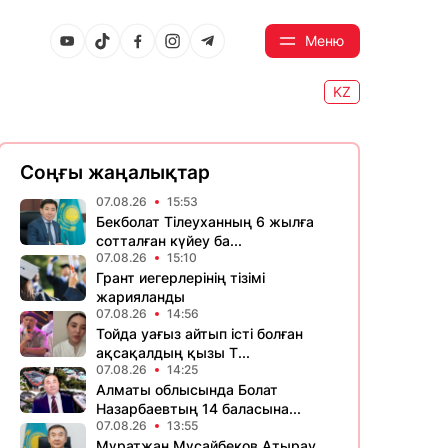
Меню
KZ
Соңғы жаңалықтар
07.08.26
15:53
Бекболат Тілеуханның 6 жылға
сотталған күйеу ба...
07.08.26
15:10
Грант иегерлерінің тізімі
жарияланды
07.08.26
14:56
Тойда уағыз айтып істі болған
ақсақалдың қызы Т...
07.08.26
14:25
Алматы облысында Болат
Назарбаевтың 14 баласына...
07.08.26
13:55
Мұратжан Мұсайбеков Атырау