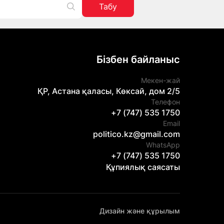
Табу
Бізбен байланыс
Мекен-жай
ҚР, Астана қаласы, Көксай, дом 2/5
Телефон
+7 (747) 535 1750
Email
politico.kz@gmail.com
WhatsApp
+7 (747) 535 1750
Құпиялық саясаты
Дизайн және құрылым