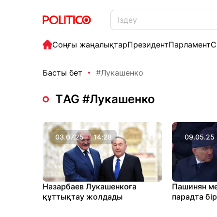
Соңғы жаңалықтар
Президент
Парламент
С
Басты бет
#Лукашенко
ТAG #Лукашенко
03.07.25
14:28
09.05.25
Назарбаев Лукашенкоға
Пашинян м
құттықтау жолдады
парадта бі
қойған