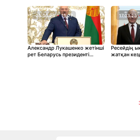
25.03.25
15:27
17.03.25
Александр Лукашенко жетінші
Ресейдің ы
рет Беларусь президенті
жатқан кез
атанды
тәуелсіздіг
күрес жүрг