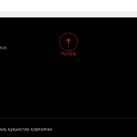
яси,
Үстіге
лық құқықтар қорғалған