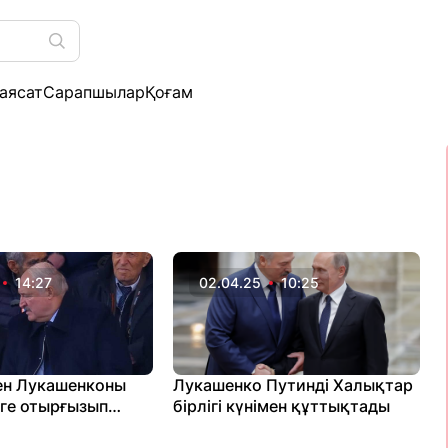
аясат
Сарапшылар
Қоғам
14:27
02.04.25
10:25
ен Лукашенконы
Лукашенко Путинді Халықтар
рге отырғызып
бірлігі күнімен құттықтады