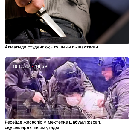
Алматыда студент оқытушыны пышақтаған
16.12.25
18:59
Ресейде жасөспірім мектепке шабуыл жасап,
оқушыларды пышақтады