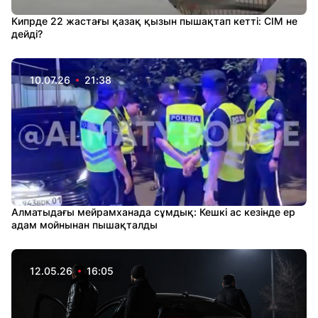
Кипрде 22 жастағы қазақ қызын пышақтап кетті: СІМ не
дейді?
10.07.26
21:38
Алматыдағы мейрамханада сұмдық: Кешкі ас кезінде ер
адам мойнынан пышақталды
12.05.26
16:05