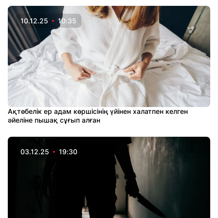
10.12.25
10:35
Ақтөбелік ер адам көршісінің үйінен халатпен келген
әйеліне пышақ сұғып алған
03.12.25
19:30