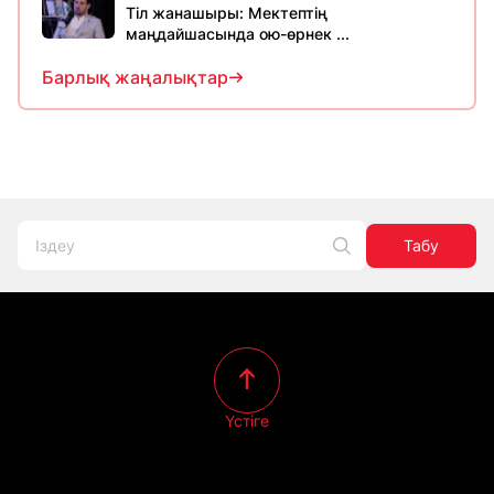
Тіл жанашыры: Мектептің
маңдайшасында ою-өрнек ...
Барлық жаңалықтар
Табу
Үстіге