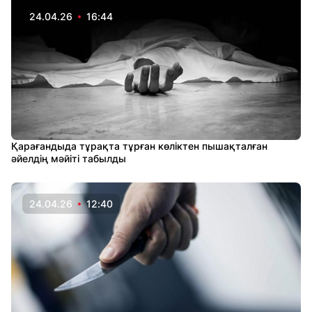
24.04.26
16:44
Қарағандыда тұрақта тұрған көліктен пышақталған
әйелдің мәйіті табылды
24.04.26
12:40