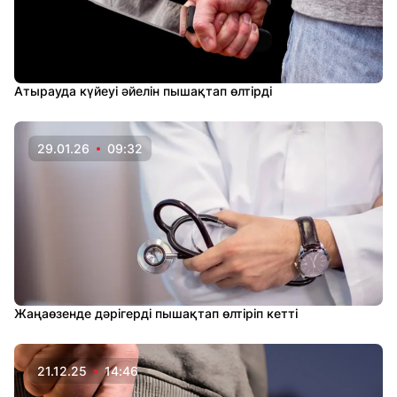
Атырауда күйеуі әйелін пышақтап өлтірді
29.01.26
09:32
Жаңаөзенде дәрігерді пышақтап өлтіріп кетті
21.12.25
14:46