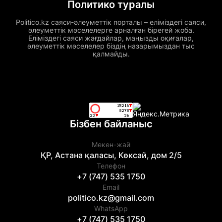
Политико туралы
Politico.kz саяси-әлеуметтік порталы – еліміздегі саяси,
әлеуметтік мәселелерге арналған бірегей жоба.
Еліміздегі саяси жағдайлар, маңызды оқиғалар,
әлеуметтік мәселелер біздің назарымыздан тыс
қалмайды.
Бізбен байланыс
Мекен-жай
ҚР, Астана қаласы, Көксай, дом 2/5
Телефон
+7 (747) 535 1750
Email
politico.kz@gmail.com
WhatsApp
+7 (747) 535 1750