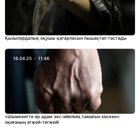
Қызылордалық оқушы қатарласын пышақтап тастады
18.04.25
11:46
«Шымкентте ер адам экс-әйелінің тамағын кескен»:
оқиғаның егжей-тегжейі