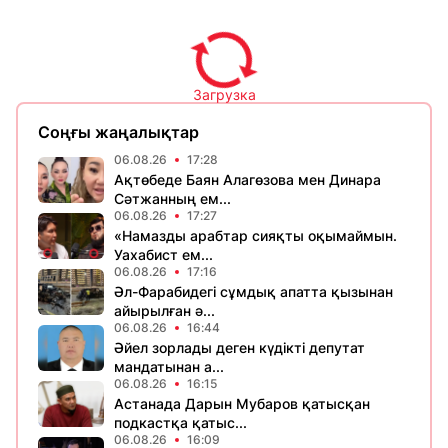
Загрузка
Соңғы жаңалықтар
06.08.26
17:28
Ақтөбеде Баян Алагөзова мен Динара
Сәтжанның ем...
06.08.26
17:27
«Намазды арабтар сияқты оқымаймын.
Уахабист ем...
06.08.26
17:16
Әл-Фарабидегі сұмдық апатта қызынан
айырылған ә...
06.08.26
16:44
Әйел зорлады деген күдікті депутат
мандатынан а...
06.08.26
16:15
Астанада Дарын Мубаров қатысқан
подкастқа қатыс...
06.08.26
16:09