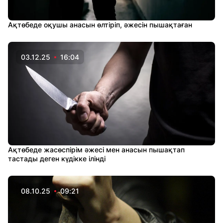
Ақтөбеде оқушы анасын өлтіріп, әжесін пышақтаған
03.12.25
16:04
Ақтөбеде жасөспірім әжесі мен анасын пышақтап
тастады деген күдікке ілінді
08.10.25
09:21