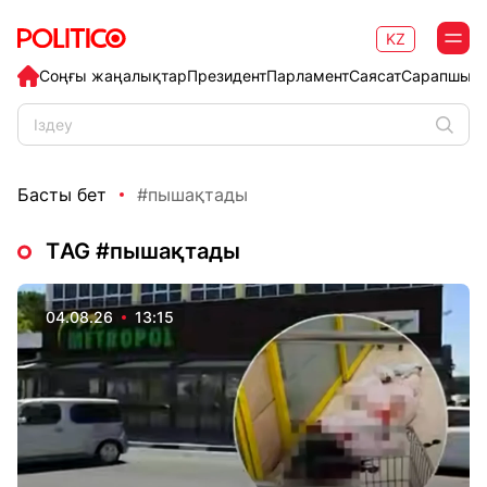
KZ
Соңғы жаңалықтар
Президент
Парламент
Саясат
Сарапшыл
Басты бет
#пышақтады
ТAG #пышақтады
04.08.26
13:15