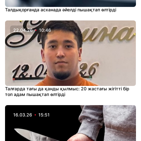
Талдықорғанда асханада әйелді пышақтап өлтірді
22.04.26
10:46
Талғарда тағы да қанды қылмыс: 20 жастағы жігітті бір
топ адам пышақтап өлтірді
16.03.26
15:51