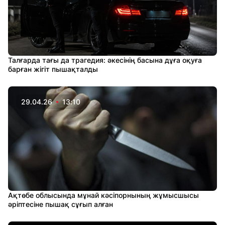
Талғарда тағы да трагедия: әкесінің басына дұға оқуға
барған жігіт пышақталды
29.04.26
13:10
Ақтөбе облысында мұнай кәсіпорнының жұмысшысы
әріптесіне пышақ сұғып алған