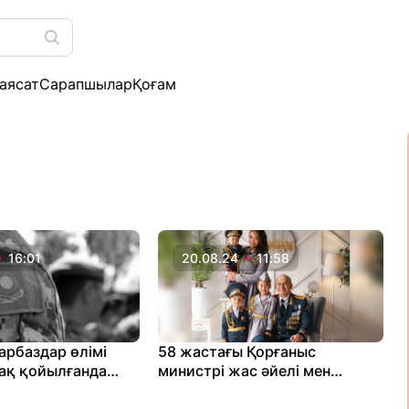
аясат
Сарапшылар
Қоғам
16:01
20.08.24
11:58
арбаздар өлімі
58 жастағы Қорғаныс
ақ қойылғанда
министрі жас әйелі мен
іп жіберді
кішкентай балаларын көрсетті