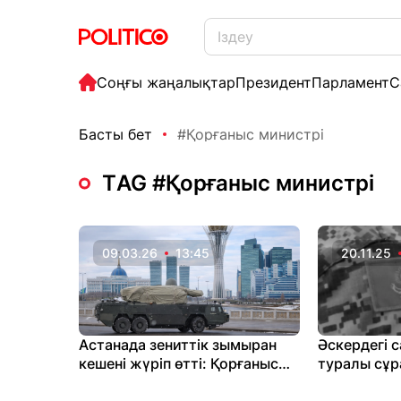
Соңғы жаңалықтар
Президент
Парламент
С
Басты бет
#Қорғаныс министрі
ТAG #Қорғаныс министрі
09.03.26
13:45
20.11.25
Астанада зениттік зымыран
Әскердегі с
кешені жүріп өтті: Қорғаныс
туралы сұр
министрлігі түсініктеме берді
министр күл