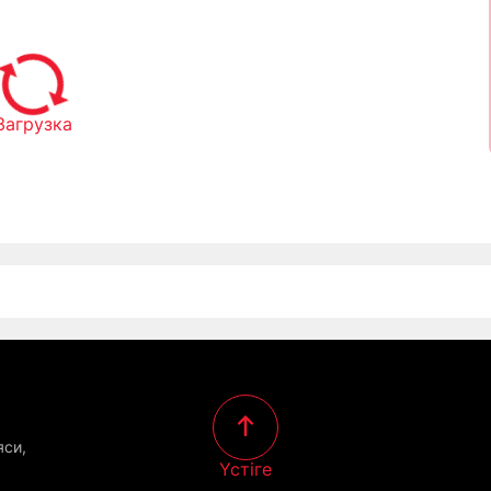
Загрузка
яси,
Үстіге