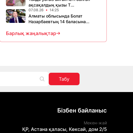
ақсақалдың қызы Т...
07.08.26
14:25
Алматы облысында Болат
Назарбаевтың 14 баласына...
Барлық жаңалықтар
Табу
Бізбен байланыс
Мекен-жай
ҚР, Астана қаласы, Көксай, дом 2/5