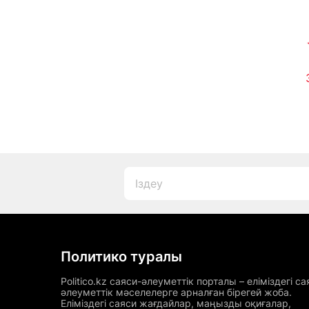
(ВИДЕО)
Политико туралы
Politico.kz саяси-әлеуметтік порталы – еліміздегі са
әлеуметтік мәселелерге арналған бірегей жоба.
Еліміздегі саяси жағдайлар, маңызды оқиғалар,