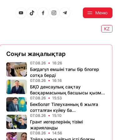
Меню
KZ
Соңғы жаңалықтар
07.08.26
16:26
Бағдагүл емшіні тағы бір блогер
сотқа берді
07.08.26
16:16
БҚО денсаулық сақтау
басқармасының басшысы қызм...
07.08.26
15:53
Бекболат Тілеуханның 6 жылға
сотталған күйеу ба...
07.08.26
15:10
Грант иегерлерінің тізімі
жарияланды
07.08.26
14:56
Тойда уағыз айтып істі болған