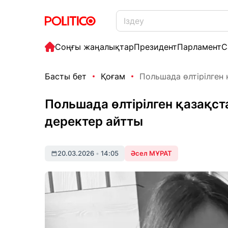
Соңғы жаңалықтар
Президент
Парламент
С
Басты бет
Қоғам
Польшада өлтірілген 
Польшада өлтірілген қазақст
деректер айтты
20.03.2026
•
14:05
Әсел МҰРАТ