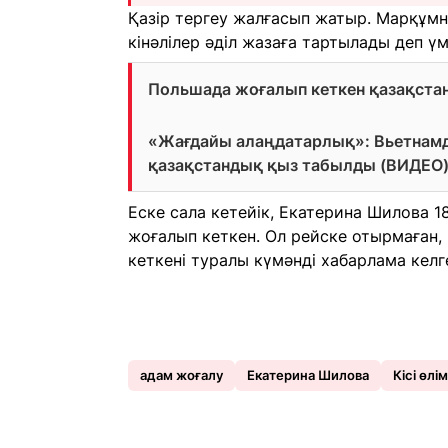
Қазір тергеу жалғасып жатыр. Марқұмн
кінәлілер әділ жазаға тартылады деп үм
Польшада жоғалып кеткен қазақстан
«Жағдайы алаңдатарлық»: Вьетнамд
қазақстандық қыз табылды (ВИДЕО
Еске сала кетейік, Екатерина Шилова 1
жоғалып кеткен. Ол рейске отырмаған,
кеткені туралы күмәнді хабарлама келг
адам жоғалу
Екатерина Шилова
Кісі өлім