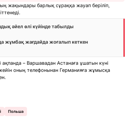
ың жақындары барлық сұраққа жауап беріліп,
іттенеді.
дық әйел өлі күйінде табылды
а жұмбақ жағдайда жоғалып кеткен
)
8 ақпанда – Варшавадан Астанаға ұшатын күні
 кейін оның телефонынан Германияға жұмысқа
ен.
і
Польша