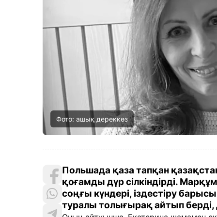
Фото: ашық дереккөз
Польшада қаза тапқан қазақст
қоғамды дүр сілкіндірді. Марқұм
соңғы күндері, іздестіру барыс
туралы толығырақ айтып берді,