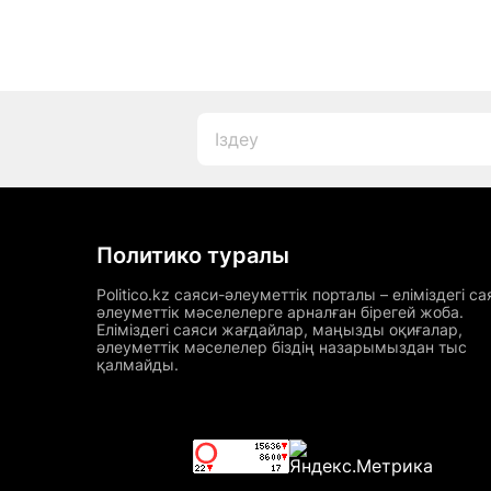
Политико туралы
Politico.kz саяси-әлеуметтік порталы – еліміздегі са
әлеуметтік мәселелерге арналған бірегей жоба.
Еліміздегі саяси жағдайлар, маңызды оқиғалар,
әлеуметтік мәселелер біздің назарымыздан тыс
қалмайды.