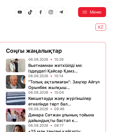
Меню
KZ
Соңғы жаңалықтар
06.08.2026
10:29
Вьетнамнан жеткізілді ме:
Іздеудегі Қайсар Қамз...
06.08.2026
10:14
"Толық ақталмаған": Заңгер Айгүл
Орынбек жылқыш...
06.08.2026
10:04
Көкшетауда жаяу жүргіншілер
өткелінде төрт бал...
06.08.2026
09:46
Динара Сәтжан ұлының тойына
дайындықты бастап к...
06.08.2026
08:17
«25 млн теңгені қайтар!»: