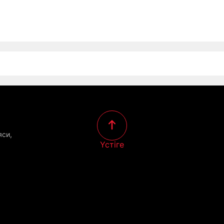
яси,
Үстіге