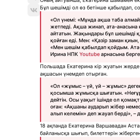
Оның айтуынша, Екатерина шамамен екі
Бұл шешімді ол өз бетінше қабылдап, 
«Ол үнемі: «Мұнда ақша таба алма
жетпеді. Ақша жинап, ата-анасына к
айтатын. Жақындары бұл шешімді қ
қойған еді. Мен: «Қазір заман қиын,
«Мен шешім қабылдап қойдым. Ата-
Ирина НПК
Youtube
арнасына берге
Польшада Екатерина кір жуатын жерде 
ақшасын үнемдеп отырған.
«Ол «жұмыс – үй, үй – жұмыс» деген
қосымша жұмысқа шығатын. «Неғұр
дейтін. Осы уақыт ішінде ол қомақ
оған: «Ақшаны аударып жібер немес
алып келемін» деп жауап берді», – д
18 ақпанда Екатерина Варшавадан Аста
байланысқа шығып, билеттерін жіберген