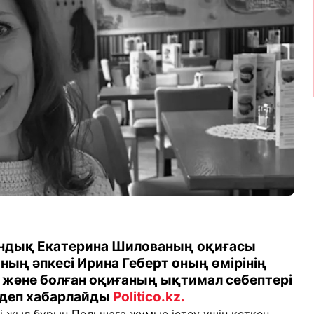
андық Екатерина Шилованың оқиғасы
ның әпкесі Ирина Геберт оның өмірінің
ы және болған оқиғаның ықтимал себептері
 деп хабарлайды
Politico.kz
.