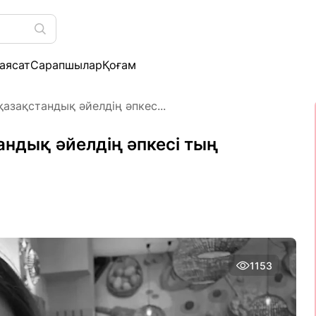
аясат
Сарапшылар
Қоғам
қазақстандық әйелдің әпкес...
андық әйелдің әпкесі тың
1153