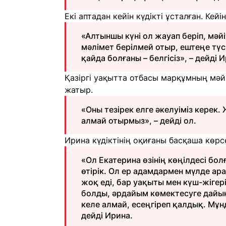
Екі аптадан кейін күдікті ұсталған. Кей
«Алтыншы күні ол жауап беріп, мәйіт
мәлімет берілмей отыр, ештеңе түсі
қайда болғаны – белгісіз», – дейді 
Қазіргі уақытта отбасы марқұмның мәй
жатыр.
«Оны тезірек елге әкелуіміз керек.
алмай отырмыз», – дейді ол.
Ирина күдіктінің оқиғаны басқаша көр
«Ол Екатерина өзінің көңілдесі бол
өтірік. Ол ер адамдармен мүлде ар
жоқ еді, бар уақыты мен күш-жігер
болды, әрдайым көмектесуге дайын 
келе алмай, есеңгіреп қалдық. Мұн
дейді Ирина.