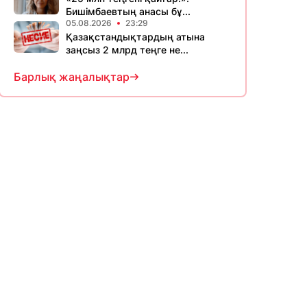
Бишімбаевтың анасы бұ...
05.08.2026
23:29
Қазақстандықтардың атына
заңсыз 2 млрд теңге не...
Барлық жаңалықтар