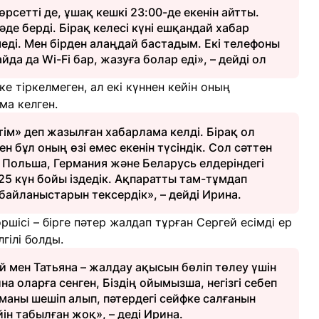
өрсетті де, ұшақ кешкі 23:00-де екенін айтты.
де берді. Бірақ келесі күні ешқандай хабар
ді. Мен бірден алаңдай бастадым. Екі телефоны
да да Wi-Fi бар, жазуға болар еді», – дейді ол
ке тіркелмеген, ал екі күннен кейін оның
ма келген.
ім» деп жазылған хабарлама келді. Бірақ ол
н бұл оның өзі емес екенін түсіндік. Сол сәттен
 Польша, Германия және Беларусь елдеріндегі
25 күн бойы іздедік. Ақпаратты там-тұмдап
айланыстарын тексердік», – дейді Ирина.
шісі – бірге пәтер жалдап тұрған Сергей есімді ер
гілі болды.
й мен Татьяна – жалдау ақысын бөліп төлеу үшін
на оларға сенген, Біздің ойымызша, негізгі себеп
маны шешіп алып, пәтердегі сейфке салғанын
йін табылған жоқ», – деді Ирина.