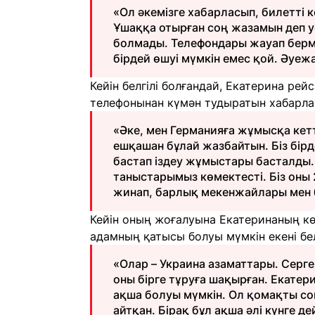
«Ол әкемізге хабарласып, билетті к
Ұшаққа отырған соң жазамын деп уә
болмады. Телефондары жауап берме
бірдей өшуі мүмкін емес қой. Әуежай
Кейін белгілі болғандай, Екатерина рейс
телефонынан күмән тудыратын хабарла
«Әке, мен Германияға жұмысқа кетт
ешқашан бұлай жазбайтын. Біз бірде
бастап іздеу жұмыстары басталды.
таныстарымыз көмектесті. Біз оны 
жинап, барлық мекенжайлары мен б
Кейін оның жоғалуына Екатеринаның көр
адамның қатысы болуы мүмкін екені бел
«Олар – Украина азаматтары. Серге
оны бірге тұруға шақырған. Екатери
ақша болуы мүмкін. Ол қомақты со
айтқан. Бірақ бұл ақша әлі күнге де