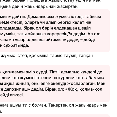
 жыл бұрын Польшаға жұмыс істеу үшін кеткен.
соңына дейін жақындарынан жасырған.
ймын» дейтін. Демалыссыз жұмыс істеді, табысы
өмектесіп, оларға үй алып бергісі келетінін
олдамады, бірақ ол бәрін әлдеқашан шешіп
 мүмкін, тағы ойланып көрересің?» дедім. Ал ол:
анама ұшар алдында айтамын» деді», – дейді
н сұхбатында.
жұмыс істеп, қосымша табыс тауып, тапқан
 қағидамен өмір сүрді. Тіпті, демалыс күндері де
лым көп жұмыс істесем, соғұрлым көп табамын»
ты ақша жинап, оны елге әкелуді жоспарлаған. Мен
е депозит аш» дедім. Бірақ ол: «Жоқ, қолма-қол
ейді әпкесі.
наға ұшуы тиіс болған. Таңертең ол жақындарымен
.