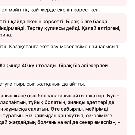
ін ол мәйіттің қай жерде екенін көрсеткен.
тің қайда екенін көрсетті. Бірақ бізге басқа
ндірмейді. Тергеу құпиясы дейді. Қалай өлтіргені,
Ирина.
ітін Қазақстанға жеткізу мәселесімен айналысып
 Жақында 40 күн толады, бірақ біз әлі жерлей
сетуге тырысып жатқанын да айтты.
ғанын және өзін бопсалағанын айтып жатыр. Бұл –
аласпайтын, тұйық болатын, зиянды әдеттері де
ін жұмысқа салатын. Өте сабырлы, мейірімді
тұратын. Біз қайғыдан қан жұтып, өз-өзімізге
дай жағдайдың болғанына әлі де сенер емеспіз», –