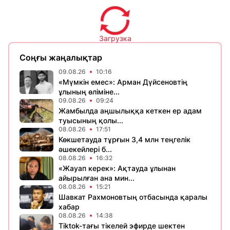
Загрузка
Соңғы жаңалықтар
09.08.26
10:16
«Мүмкін емес»: Арман Дүйсеновтің
ұлының өліміне...
09.08.26
09:24
Жамбылда аңшылыққа кеткен ер адам
туысының қолы...
08.08.26
17:51
Көкшетауда тұрғын 3,4 млн теңгелік
әшекейлері б...
08.08.26
16:32
«Жауап керек»: Ақтауда ұлынан
айырылған ана мин...
08.08.26
15:21
Шавкат Рахмоновтың отбасында қаралы
хабар
08.08.26
14:38
Tiktok-тағы тікелей эфирде шектен