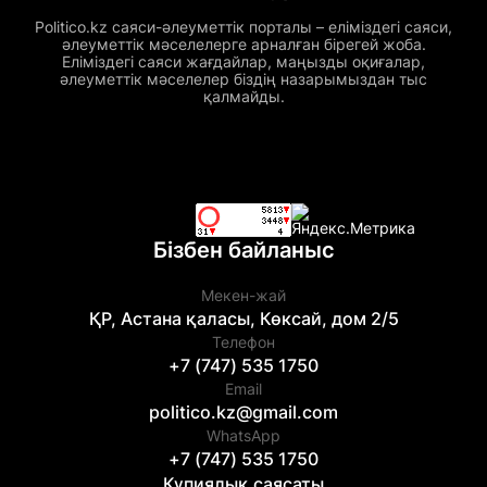
Politico.kz саяси-әлеуметтік порталы – еліміздегі саяси,
әлеуметтік мәселелерге арналған бірегей жоба.
Еліміздегі саяси жағдайлар, маңызды оқиғалар,
әлеуметтік мәселелер біздің назарымыздан тыс
қалмайды.
Бізбен байланыс
Мекен-жай
ҚР, Астана қаласы, Көксай, дом 2/5
Телефон
+7 (747) 535 1750
Email
politico.kz@gmail.com
WhatsApp
+7 (747) 535 1750
Құпиялық саясаты