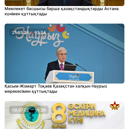
Мемлекет басшысы барша қазақстандықтарды Астана
күнімен құттықтады
21.03.26
13:24
Қасым-Жомарт Тоқаев Қазақстан халқын Наурыз
мерекесімен құттықтады
08.07.25
10:36