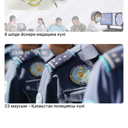
8 шілде Әскери медицина күні
23.06.25
09:40
23 маусым – Қазақстан полициясы күні