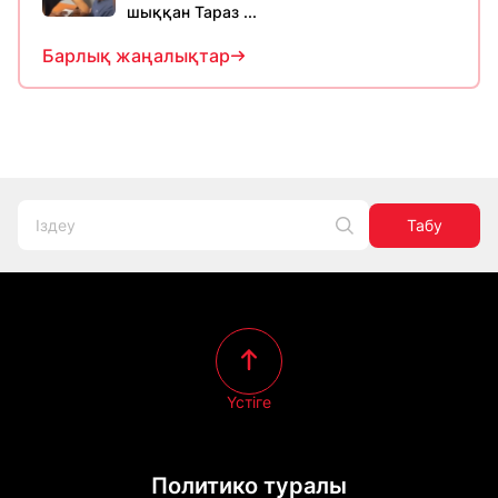
шыққан Тараз ...
Барлық жаңалықтар
Табу
Үстіге
Политико туралы