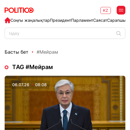
KZ
Соңғы жаңалықтар
Президент
Парламент
Саясат
Сарапшыл
Басты бет
#Мейрам
ТAG #Мейрам
06.07.26
08:08