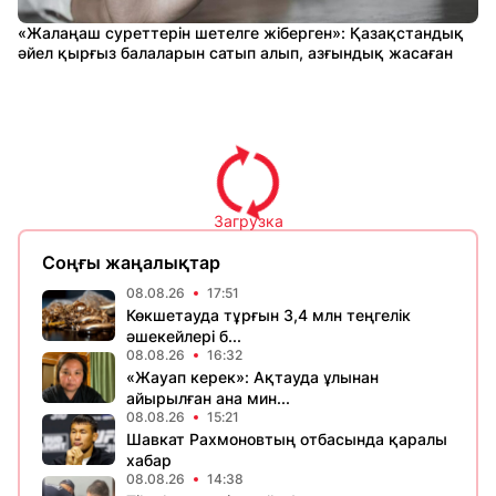
«Жалаңаш суреттерін шетелге жіберген»: Қазақстандық
әйел қырғыз балаларын сатып алып, азғындық жасаған
Загрузка
Соңғы жаңалықтар
08.08.26
17:51
Көкшетауда тұрғын 3,4 млн теңгелік
әшекейлері б...
08.08.26
16:32
«Жауап керек»: Ақтауда ұлынан
айырылған ана мин...
08.08.26
15:21
Шавкат Рахмоновтың отбасында қаралы
хабар
08.08.26
14:38