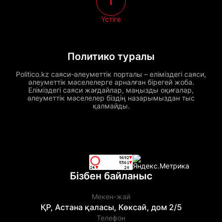
Үстіге
Политико туралы
Politico.kz саяси-әлеуметтік порталы – еліміздегі саяси,
әлеуметтік мәселелерге арналған бірегей жоба.
Еліміздегі саяси жағдайлар, маңызды оқиғалар,
әлеуметтік мәселелер біздің назарымыздан тыс
қалмайды.
Бізбен байланыс
Мекен-жай
ҚР, Астана қаласы, Көксай, дом 2/5
Телефон