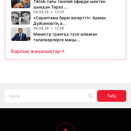
Tiktok-тағы тікелей эфирде шектен
шыққан Тараз ...
08.08.26
13:35
«Сараптама бәрін өзгертті»: Арман
Дүйсеновтің ә...
08.08.26
12:39
Министр грантқа түсе алмаған
талапкерлерге маңы...
Барлық жаңалықтар
Табу