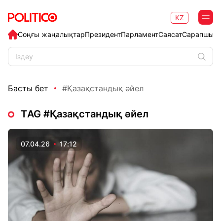
KZ
Соңғы жаңалықтар
Президент
Парламент
Саясат
Сарапшыл
Басты бет
#Қазақстандық әйел
ТAG #Қазақстандық әйел
07.04.26
17:12