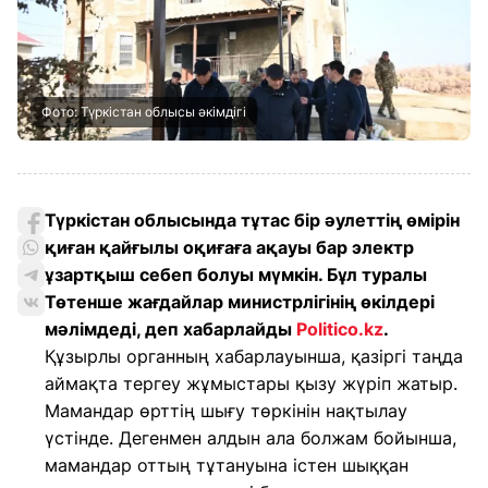
Фото: Түркістан облысы әкімдігі
Түркістан облысында тұтас бір әулеттің өмірін
қиған қайғылы оқиғаға ақауы бар электр
ұзартқыш себеп болуы мүмкін. Бұл туралы
Төтенше жағдайлар министрлігінің өкілдері
мәлімдеді, деп хабарлайды
Politico.kz
.
Құзырлы органның хабарлауынша, қазіргі таңда
аймақта тергеу жұмыстары қызу жүріп жатыр.
Мамандар өрттің шығу төркінін нақтылау
үстінде. Дегенмен алдын ала болжам бойынша,
мамандар оттың тұтануына істен шыққан