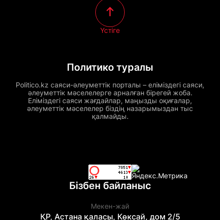
Үстіге
Политико туралы
Politico.kz саяси-әлеуметтік порталы – еліміздегі саяси,
әлеуметтік мәселелерге арналған бірегей жоба.
Еліміздегі саяси жағдайлар, маңызды оқиғалар,
әлеуметтік мәселелер біздің назарымыздан тыс
қалмайды.
Бізбен байланыс
Мекен-жай
ҚР, Астана қаласы, Көксай, дом 2/5