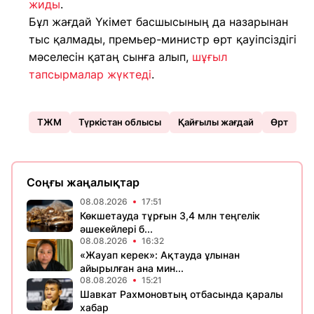
жиды
.
Бұл жағдай Үкімет басшысының да назарынан
тыс қалмады, премьер-министр өрт қауіпсіздігі
мәселесін қатаң сынға алып,
шұғыл
тапсырмалар жүктеді
.
ТЖМ
Түркістан облысы
Қайғылы жағдай
Өрт
Соңғы жаңалықтар
08.08.2026
17:51
Көкшетауда тұрғын 3,4 млн теңгелік
әшекейлері б...
08.08.2026
16:32
«Жауап керек»: Ақтауда ұлынан
айырылған ана мин...
08.08.2026
15:21
Шавкат Рахмоновтың отбасында қаралы
хабар