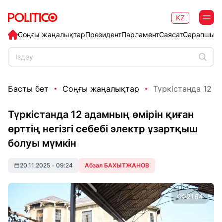
KZ
Соңғы жаңалықтар
Президент
Парламент
Саясат
Сарапшыл
Басты бет
Соңғы жаңалықтар
Түркістанда 12 ад
Түркістанда 12 адамның өмірін қиған
өрттің негізгі себебі электр ұзартқыш
болуы мүмкін
20.11.2025
•
09:24
Абзал БАХЫТЖАНОВ
2164