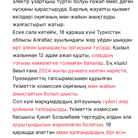
электр ұзартқыш түрткі болуы ғажап емес деген
нұсқаны қарастыруда. Барлық жауапты қызмет
өкілдері оқиғаның мән-жайын анықтауды
жалғастырып жатыр.
Еске сала кетейік, 18 қараша күні Түркістан
облысы Алғабас ауылындағы жер үйден шыққан
өрт үлкен шаңырақты ортасына түсірді
. Қызыл
жалыннан 12 адам ажал құшты,
олардың
тоғызы кәмелетке толмаған балалар
. Ең кішісі
биыл ғана
2024 жылы дүниеге келген нәресте
.
Президенттің тапсырмасымен құрылған
Үкіметтік комиссия оқиғаның
мән-жайын
анықтайтын болып шықты
.
Сол күні марқұмдардың алтауының
сүйегі жер
қойнына тапсырылды
. Үкіметтік комиссия
басшысы Қанат Бозымбаев тергеудің алдын ала
қорытындысын жариялаған болатын
. 19
қарашда апаттан
аман қалғандардың бірі есін