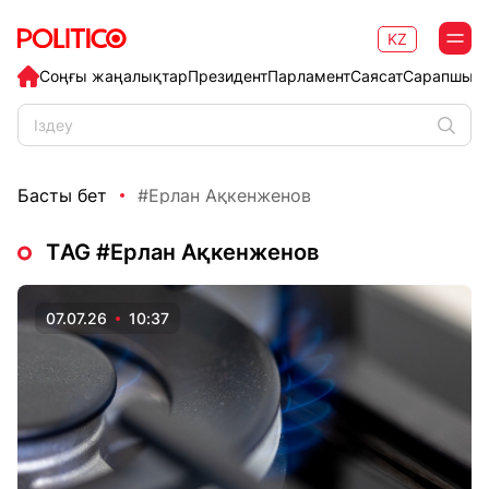
KZ
Соңғы жаңалықтар
Президент
Парламент
Саясат
Сарапшыл
Басты бет
#Ерлан Ақкенженов
ТAG #Ерлан Ақкенженов
07.07.26
10:37