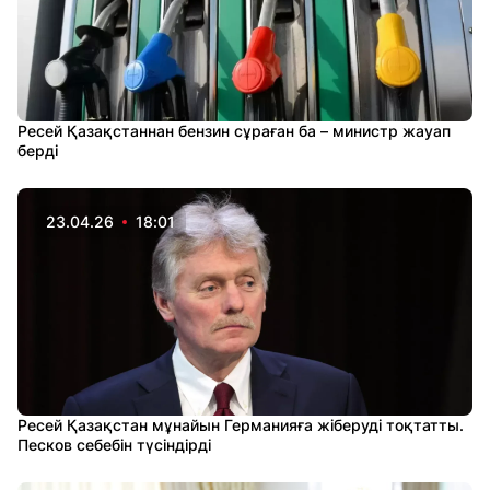
Ресей Қазақстаннан бензин сұраған ба – министр жауап
берді
23.04.26
18:01
Ресей Қазақстан мұнайын Германияға жіберуді тоқтатты.
Песков себебін түсіндірді