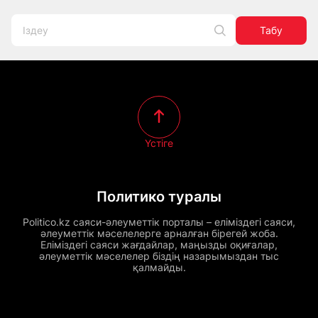
Табу
Үстіге
Политико туралы
Politico.kz саяси-әлеуметтік порталы – еліміздегі саяси,
әлеуметтік мәселелерге арналған бірегей жоба.
Еліміздегі саяси жағдайлар, маңызды оқиғалар,
әлеуметтік мәселелер біздің назарымыздан тыс
қалмайды.