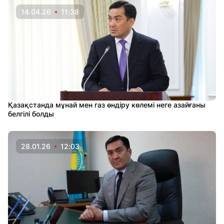
14.04.26
11:38
Қазақстанда мұнай мен газ өндіру көлемі неге азайғаны
белгілі болды
28.01.26
12:03