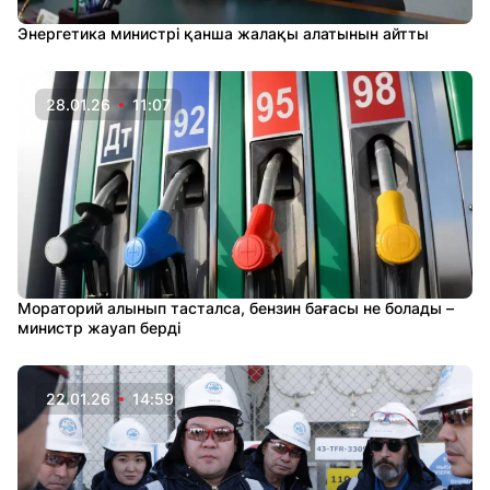
Энергетика министрі қанша жалақы алатынын айтты
28.01.26
11:07
Мораторий алынып тасталса, бензин бағасы не болады –
министр жауап берді
22.01.26
14:59