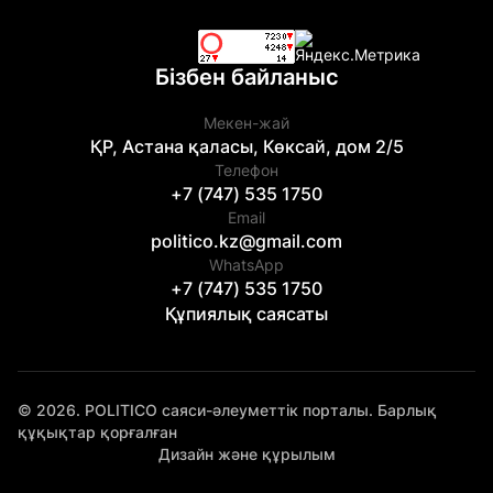
Бізбен байланыс
Мекен-жай
ҚР, Астана қаласы, Көксай, дом 2/5
Телефон
+7 (747) 535 1750
Email
politico.kz@gmail.com
WhatsApp
+7 (747) 535 1750
Құпиялық саясаты
© 2026. POLITICO саяси-әлеуметтік порталы. Барлық
құқықтар қорғалған
Дизайн және құрылым