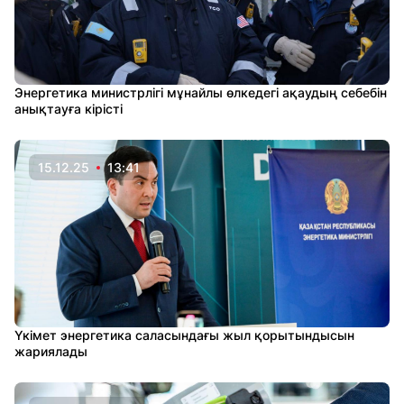
Энергетика министрлігі мұнайлы өлкедегі ақаудың себебін
анықтауға кірісті
15.12.25
13:41
Үкімет энергетика саласындағы жыл қорытындысын
жариялады