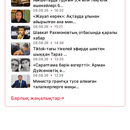
әшекейлері б...
08.08.26
16:32
«Жауап керек»: Ақтауда ұлынан
айырылған ана мин...
08.08.26
15:21
Шавкат Рахмоновтың отбасында қаралы
хабар
08.08.26
14:38
Tiktok-тағы тікелей эфирде шектен
шыққан Тараз ...
08.08.26
13:35
«Сараптама бәрін өзгертті»: Арман
Дүйсеновтің ә...
08.08.26
12:39
Министр грантқа түсе алмаған
талапкерлерге маңы...
Барлық жаңалықтар