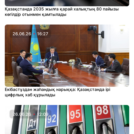
Қазақстанда 2035 жылға қарай халықтың 80 пайызы
көгілдір отынмен қамтылады
26.06.26
16:27
Екібастұздан жаһандық нарыққа: Қазақстанда ірі
цифрлық хаб құрылады
26.06.26
12:09