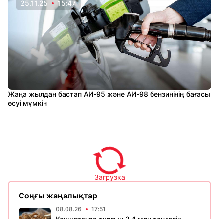
25.11.25
15:47
Жаңа жылдан бастап АИ-95 және АИ-98 бензинінің бағасы
өсуі мүмкін
Загрузка
Соңғы жаңалықтар
08.08.26
17:51
Көкшетауда тұрғын 3,4 млн теңгелік