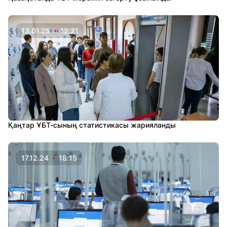
13.01.25
12:21
Қаңтар ҰБТ-сының статистикасы жарияланды
17.12.24
18:15