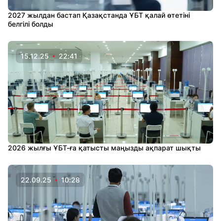
2027 жылдан бастап Қазақстанда ҰБТ қалай өтетіні
белгілі болды
15.12.25
22:41
2026 жылғы ҰБТ-ға қатысты маңызды ақпарат шықты
22.09.25
10:28