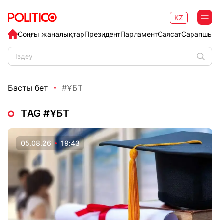
KZ
Соңғы жаңалықтар
Президент
Парламент
Саясат
Сарапшыл
Басты бет
#ҰБТ
ТAG #ҰБТ
05.08.26
19:43