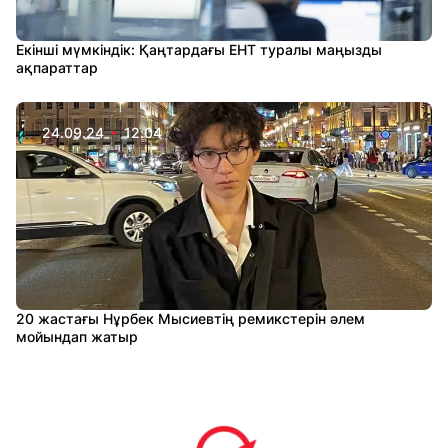
Екінші мүмкіндік: Қаңтардағы ЕНТ туралы маңызды
ақпараттар
24.09.24
12:04
20 жастағы Нұрбек Мысиевтің ремикстерін әлем
мойындап жатыр