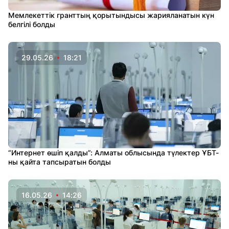
Мемлекеттік гранттың қорытындысы жарияланатын күн
белгілі болды
29.05.26
18:21
“Интернет өшіп қалды”: Алматы облысында түлектер ҰБТ-
ны қайта тапсыратын болды
16.05.26
14:26