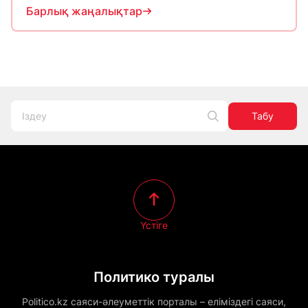
Барлық жаңалықтар
Табу
Үстіге
Политико туралы
Politico.kz саяси-әлеуметтік порталы – еліміздегі саяси,