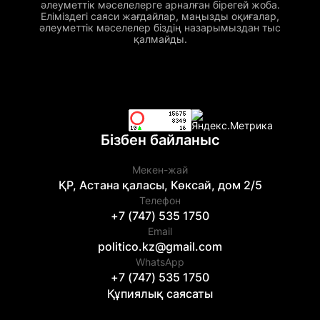
әлеуметтік мәселелерге арналған бірегей жоба.
Еліміздегі саяси жағдайлар, маңызды оқиғалар,
әлеуметтік мәселелер біздің назарымыздан тыс
қалмайды.
Бізбен байланыс
Мекен-жай
ҚР, Астана қаласы, Көксай, дом 2/5
Телефон
+7 (747) 535 1750
Email
politico.kz@gmail.com
WhatsApp
+7 (747) 535 1750
Құпиялық саясаты