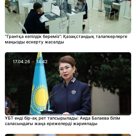
“Грантқа кепілдік береміз”: Қазақстандық талапкерлерге
маңызды ескерту жасалды
17.04.26
14:42
ҰБТ енді бір-ақ рет тапсырылады: Аида Балаева білім
саласындағы жаңа ережелерді жариялады