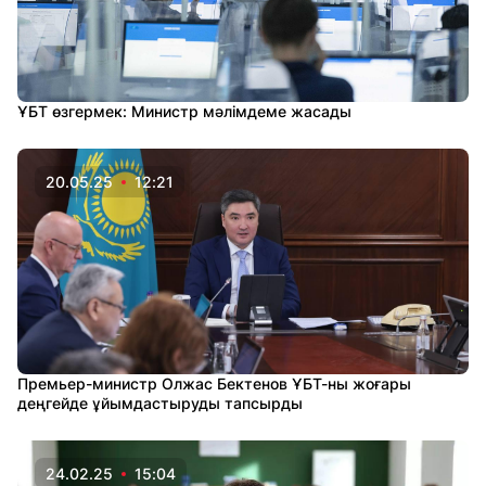
ҰБТ өзгермек: Министр мәлімдеме жасады
20.05.25
12:21
Премьер-министр Олжас Бектенов ҰБТ-ны жоғары
деңгейде ұйымдастыруды тапсырды
24.02.25
15:04