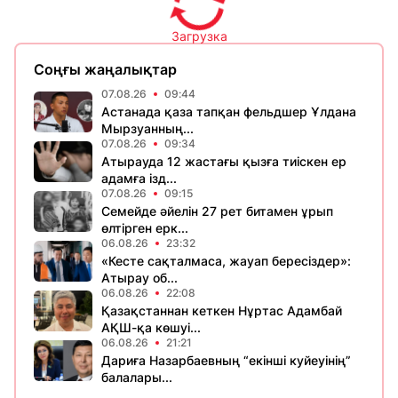
Загрузка
Соңғы жаңалықтар
07.08.26
09:44
Астанада қаза тапқан фельдшер Ұлдана
Мырзуанның...
07.08.26
09:34
Атырауда 12 жастағы қызға тиіскен ер
адамға ізд...
07.08.26
09:15
Семейде әйелін 27 рет битамен ұрып
өлтірген ерк...
06.08.26
23:32
«Кесте сақталмаса, жауап бересіздер»:
Атырау об...
06.08.26
22:08
Қазақстаннан кеткен Нұртас Адамбай
АҚШ-қа көшуі...
06.08.26
21:21
Дариға Назарбаевның “екінші куйеуінің”
балалары...