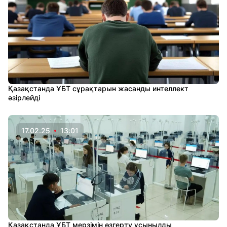
Қазақстанда ҰБТ сұрақтарын жасанды интеллект
әзірлейді
17.02.25
13:01
Қазақстанда ҰБТ мерзімін өзгерту ұсынылды