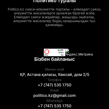
Политико туралы
Politico.kz саяси-әлеуметтік порталы – еліміздегі саяси,
әлеуметтік мәселелерге арналған бірегей жоба.
Еліміздегі саяси жағдайлар, маңызды оқиғалар,
әлеуметтік мәселелер біздің назарымыздан тыс
қалмайды.
Бізбен байланыс
Мекен-жай
ҚР, Астана қаласы, Көксай, дом 2/5
Телефон
+7 (747) 535 1750
Email
politico.kz@gmail.com
WhatsApp
+7 (747) 535 1750