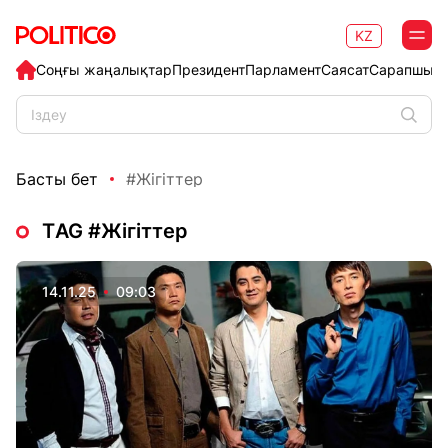
KZ
Соңғы жаңалықтар
Президент
Парламент
Саясат
Сарапшыл
Басты бет
#Жігіттер
ТAG #Жігіттер
14.11.25
09:03