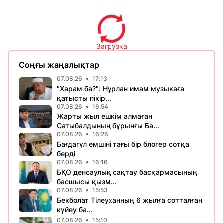
Загрузка
Соңғы жаңалықтар
07.08.26
17:13
"Харам ба?": Нұрлан имам музыкаға
қатысты пікір...
07.08.26
16:54
Жарты жыл ешкім алмаған
Сатыбалдының бұрынғы Ба...
07.08.26
16:26
Бағдагүл емшіні тағы бір блогер сотқа
берді
07.08.26
16:16
БҚО денсаулық сақтау басқармасының
басшысы қызм...
07.08.26
15:53
Бекболат Тілеуханның 6 жылға сотталған
күйеу ба...
07.08.26
15:10