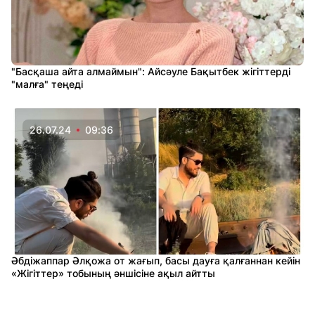
"Басқаша айта алмаймын": Айсәуле Бақытбек жігіттерді
"малға" теңеді
26.07.24
09:36
Әбдіжаппар Әлқожа от жағып, басы дауға қалғаннан кейін
«Жігіттер» тобының әншісіне ақыл айтты