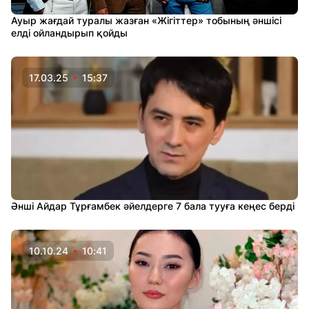
Ауыр жағдай туралы жазған «Жігіттер» тобының әншісі
елді ойландырып қойды
17.03.25
15:37
Әнші Айдар Тұрғамбек әйелдерге 7 бала тууға кеңес берді
10.10.24
10:41