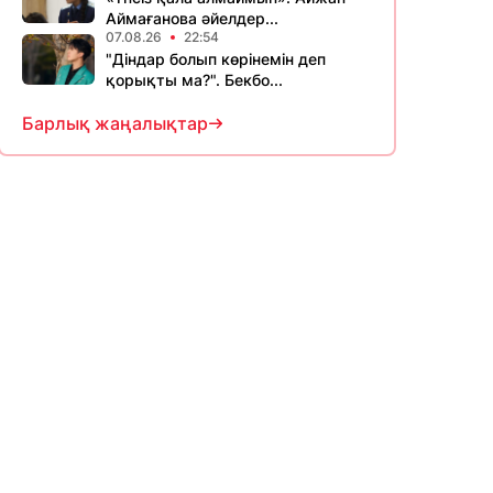
Аймағанова әйелдер...
07.08.26
22:54
"Діндар болып көрінемін деп
қорықты ма?". Бекбо...
Барлық жаңалықтар