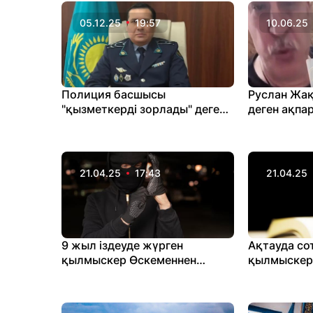
05.12.25
19:57
10.06.25
Полиция басшысы
Руслан Жа
"қызметкерді зорлады" деген
деген ақпа
ақпаратқа жауап берілді
шықты
21.04.25
17:43
21.04.25
9 жыл іздеуде жүрген
Ақтауда со
қылмыскер Өскеменнен
қылмыскерд
табылды
үшін өзі со