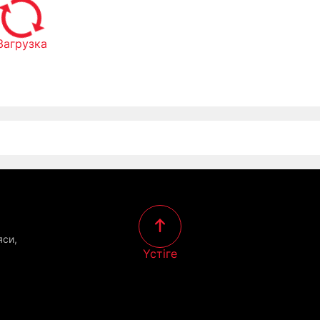
Загрузка
яси,
Үстіге