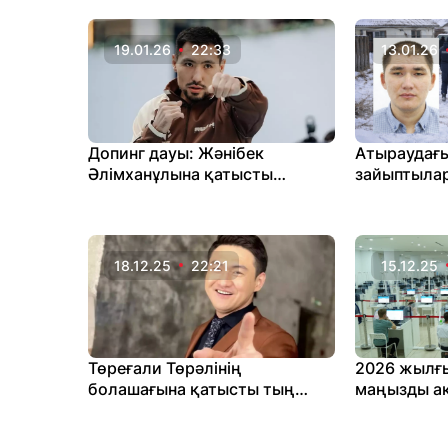
тарады
19.01.26
22:33
13.01.26
Допинг дауы: Жәнібек
Атыраудағы
Әлімханұлына қатысты
зайыптыла
жаңалық шықты
қатысты ты
18.12.25
22:21
15.12.25
Төреғали Төрәлінің
2026 жылғы
болашағына қатысты тың
маңызды а
ақпарат шықты