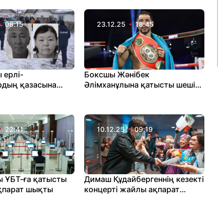
тексеретінін түсіндірді
08:15
23.12.25
18:45
 ерлі-
Боксшы Жәнібек
рдың қазасына
Әлімханұлына қатысты шешім
ң ақпарат шықты
шықты
22:41
10.12.25
09:19
 ҰБТ-ға қатысты
Димаш Құдайбергеннің кезекті
қпарат шықты
концерті жайлы ақпарат
шықты