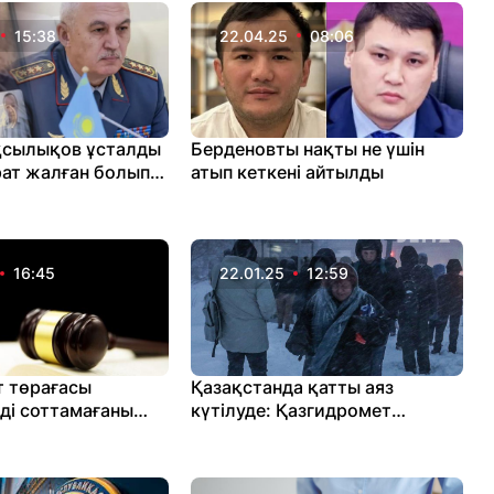
15:38
22.04.25
08:06
қсылықов ұсталды
Берденовты нақты не үшін
рат жалған болып
атып кеткені айтылды
16:45
22.01.25
12:59
т төрағасы
Қазақстанда қатты аяз
і соттамағаны
күтілуде: Қазгидромет
талып кетті
ескертуі