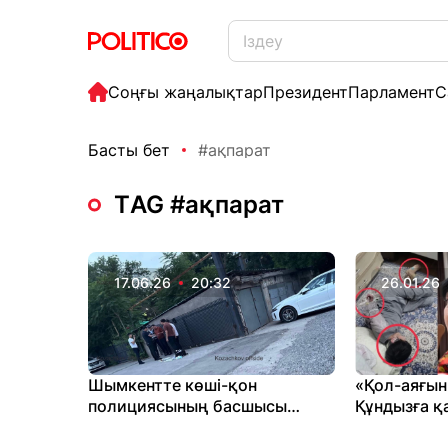
Соңғы жаңалықтар
Президент
Парламент
С
Басты бет
#ақпарат
ТAG #ақпарат
17.06.26
20:32
26.01.26
Шымкентте көші-қон
«Қол-аяғын
полициясының басшысы
Құндызға қ
ұсталды деген ақпарат
белгілі бол