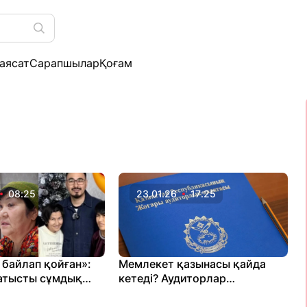
аясат
Сарапшылар
Қоғам
08:25
23.01.26
17:25
 байлап қойған»:
Мемлекет қазынасы қайда
атысты сұмдық
кетеді? Аудиторлар
ды
қаржылық есептілікті қалай