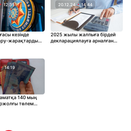
12:35
20.12.24
14:44
ғасы кезінде
2025 жылы жалпыға бірдей
ару-жарақтарды
декларациялауға арналған
жұмыстары
талаптар белгілі болды
14:19
аматқа 140 мың
іржолғы төлем
 министрлік түсінік