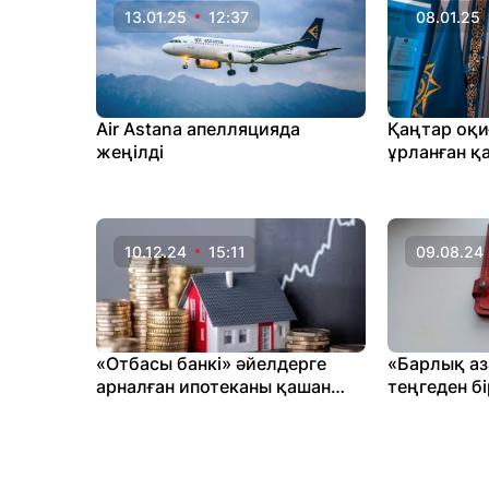
13.01.25
12:37
08.01.25
Air Astana апелляцияда
Қаңтар оқи
жеңілді
ұрланған қ
тәркілеу 
жалғасуда
10.12.24
15:11
09.08.24
«Отбасы банкі» әйелдерге
«Барлық аз
арналған ипотеканы қашан
теңгеден б
іске қосады?
төленеді» –
берді