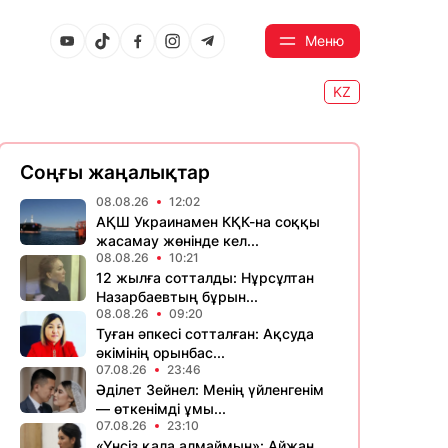
Меню
KZ
Соңғы жаңалықтар
08.08.26
12:02
АҚШ Украинамен КҚК-на соққы
жасамау жөнінде кел...
08.08.26
10:21
12 жылға сотталды: Нұрсұлтан
Назарбаевтың бұрын...
08.08.26
09:20
Туған әпкесі сотталған: Ақсуда
әкімінің орынбас...
07.08.26
23:46
Әділет Зейнел: Менің үйленгенім
— өткенімді ұмы...
07.08.26
23:10
«Үнсіз қала алмаймын»: Айжан