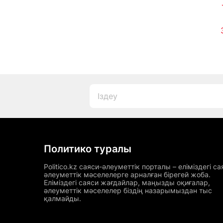
Политико туралы
Politico.kz саяси-әлеуметтік порталы – еліміздегі са
әлеуметтік мәселелерге арналған бірегей жоба.
Еліміздегі саяси жағдайлар, маңызды оқиғалар,
әлеуметтік мәселелер біздің назарымыздан тыс
қалмайды.