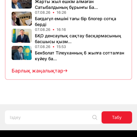
Жарты жыл ешкім алмаған
Сатыбалдының бұрынғы Ба...
07.08.26
16:26
Бағдагүл емшіні тағы бір блогер сотқа
берді
07.08.26
16:16
БҚО денсаулық сақтау басқармасының
басшысы қызм...
07.08.26
15:53
Бекболат Тілеуханның 6 жылға сотталған
күйеу ба...
Барлық жаңалықтар
Табу