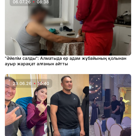
06.07.26
08:38
"Әйелім салды": Алматыда ер адам жұбайының қолынан
ауыр жарақат алғанын айтты
29.06.26
10:40