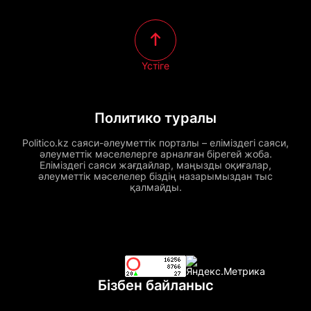
Үстіге
Политико туралы
Politico.kz саяси-әлеуметтік порталы – еліміздегі саяси,
әлеуметтік мәселелерге арналған бірегей жоба.
Еліміздегі саяси жағдайлар, маңызды оқиғалар,
әлеуметтік мәселелер біздің назарымыздан тыс
қалмайды.
Бізбен байланыс