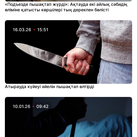
«Подъезде пышақтап жүрді»: Ақтауда екі айлық сәбидің
өліміне қатысты көршілері тың дерекпен бөлісті
16.03.26
15:51
Атырауда күйеуі әйелін пышақтап өлтірді
10.01.26
09:42