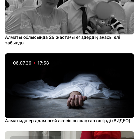
Алматы облысында 29 жастағы егіздердің анасы өлі
табылды
06.07.26
17:58
Алматыда ер адам өгей әкесін пышақтап өлтірді (ВИДЕО)