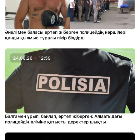
Әйелі мен баласы өртеп жіберген полицейдің көршілері
қанды қылмыс туралы пікір білдірді
24.06.26
12:59
Балтамен ұрып, байлап, өртеп жіберген: Алматыдағы
полицейдің өліміне қатысты деректер шықты