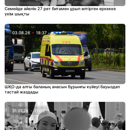
Семейде әйелін 27 рет битамен ұрып өлтірген еркекке
үкім шықты
03.08.26
18:37
ШҚО-да алты баланың анасын бұрынғы күйеуі бауыздап
тастай жаздады
31.07.26
11:05