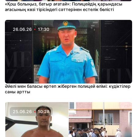
«Қош болыңыз, батыр ағатай»: Полицейдің қарындасы
ағасының көзі тірісіндегі сәттерінен естелік бөлісті
26.06.26
17:30
Әйелі мен баласы өртеп жіберген полицей өлімі: күдіктілер
саны артты
25.06.26
10:28