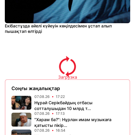
Екібастұзда әйелі күйеуін көңілдесімен ұстап алып
пышақтап өлтірді
Загрузка
Соңғы жаңалықтар
07.08.26
17:22
Нұрай Серікбайдың отбасы
сотталушыдан 10 млрд т...
07.08.26
17:13
"Харам ба?": Нұрлан имам музыкаға
қатысты пікір...
07.08.26
16:54