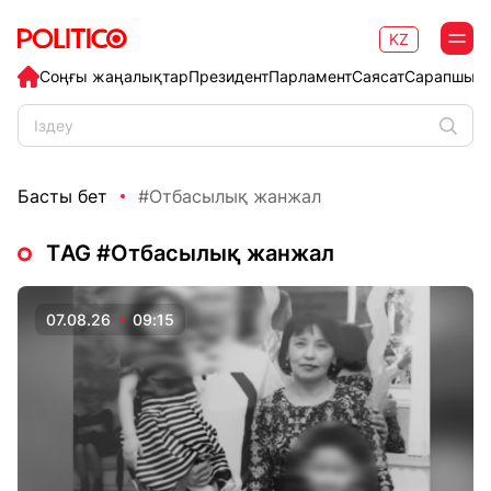
KZ
Соңғы жаңалықтар
Президент
Парламент
Саясат
Сарапшыл
Басты бет
#Отбасылық жанжал
ТAG #Отбасылық жанжал
07.08.26
09:15