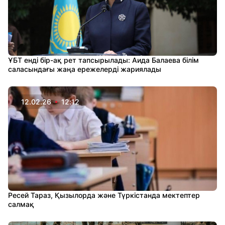
ҰБТ енді бір-ақ рет тапсырылады: Аида Балаева білім
саласындағы жаңа ережелерді жариялады
12.02.26
12:12
Ресей Тараз, Қызылорда және Түркістанда мектептер
салмақ