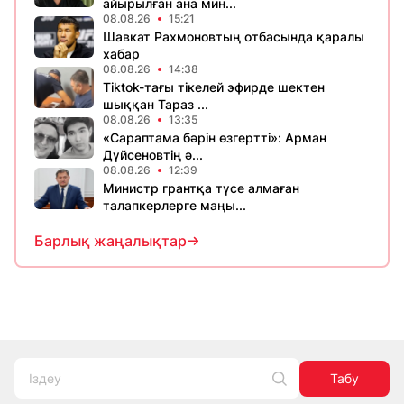
айырылған ана мин...
08.08.26
15:21
Шавкат Рахмоновтың отбасында қаралы
хабар
08.08.26
14:38
Tiktok-тағы тікелей эфирде шектен
шыққан Тараз ...
08.08.26
13:35
«Сараптама бәрін өзгертті»: Арман
Дүйсеновтің ә...
08.08.26
12:39
Министр грантқа түсе алмаған
талапкерлерге маңы...
Барлық жаңалықтар
Табу