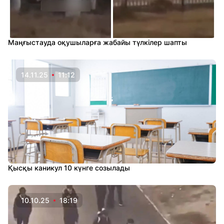
Маңғыстауда оқушыларға жабайы түлкілер шапты
14.11.25
11:12
Қысқы каникул 10 күнге созылады
10.10.25
18:19