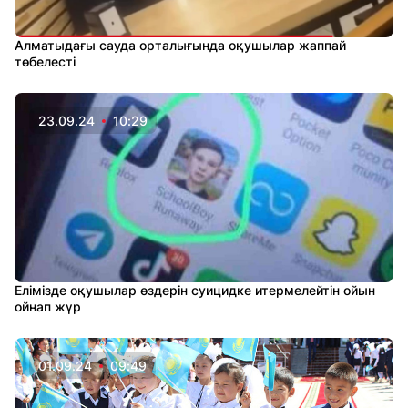
Алматыдағы сауда орталығында оқушылар жаппай
төбелесті
23.09.24
10:29
Елімізде оқушылар өздерін суицидке итермелейтін ойын
ойнап жүр
01.09.24
09:49