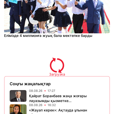
Елімізде 4 миллионға жуық бала мектепке барды
Загрузка
Соңғы жаңалықтар
08.08.26
17:27
Қайрат Боранбаев жаңа жоғары
лауазымды қызметке...
08.08.26
16:32
«Жауап керек»: Ақтауда ұлынан