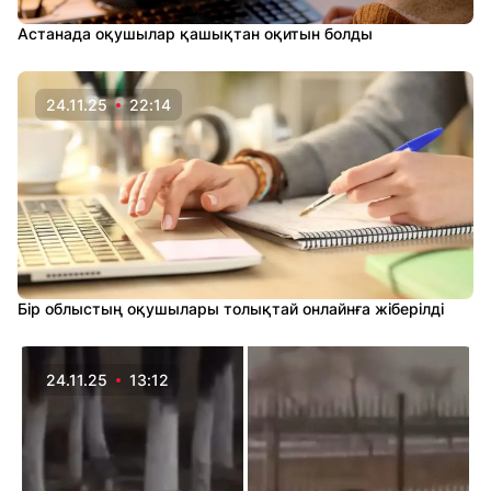
Астанада оқушылар қашықтан оқитын болды
24.11.25
22:14
Бір облыстың оқушылары толықтай онлайнға жіберілді
24.11.25
13:12