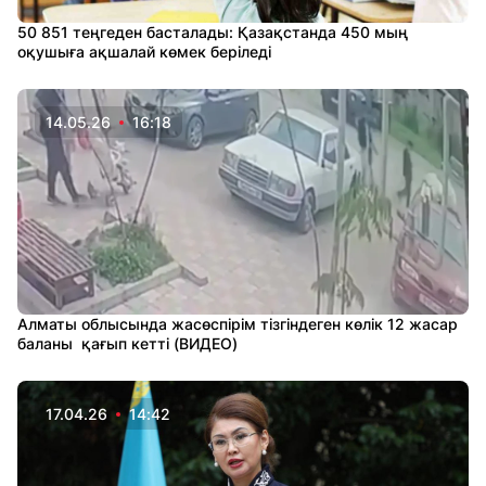
50 851 теңгеден басталады: Қазақстанда 450 мың
оқушыға ақшалай көмек беріледі
14.05.26
16:18
Алматы облысында жасөспірім тізгіндеген көлік 12 жасар
баланы қағып кетті (ВИДЕО)
17.04.26
14:42