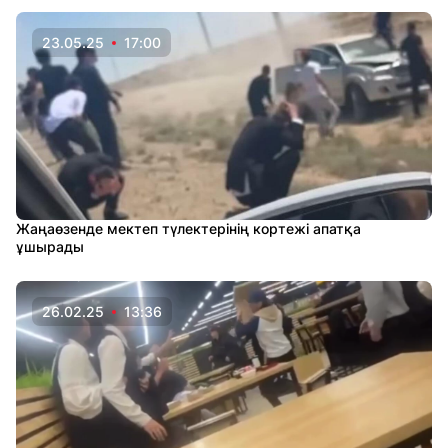
23.05.25
17:00
Жаңаөзенде мектеп түлектерінің кортежі апатқа
ұшырады
26.02.25
13:36