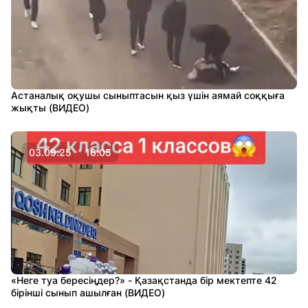
Астаналық оқушы сыныптасын қыз үшін аямай соққыға
жықты (ВИДЕО)
03.09.25
16:05
«Неге туа бересіңдер?» - Қазақстанда бір мектепте 42
бірінші сынып ашылған (ВИДЕО)