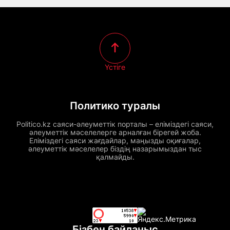
Үстіге
Политико туралы
Politico.kz саяси-әлеуметтік порталы – еліміздегі саяси,
әлеуметтік мәселелерге арналған бірегей жоба.
Еліміздегі саяси жағдайлар, маңызды оқиғалар,
әлеуметтік мәселелер біздің назарымыздан тыс
қалмайды.
Бізбен байланыс