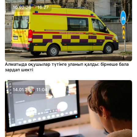
10.02.26
16:27
Алматыда оқушылар түтінге уланып қалды: бірнеше бала
зардап шекті
14.01.26
11:04