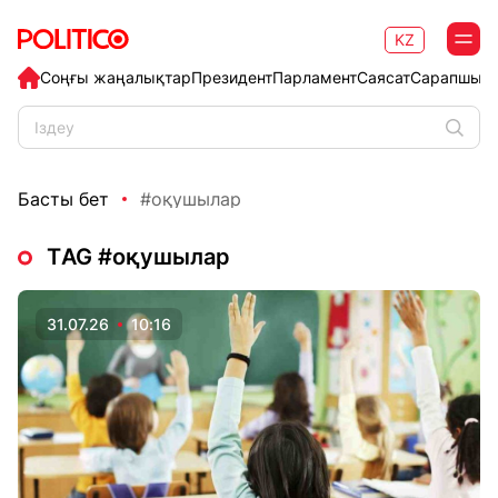
KZ
Соңғы жаңалықтар
Президент
Парламент
Саясат
Сарапшыл
Басты бет
#оқушылар
ТAG #оқушылар
31.07.26
10:16