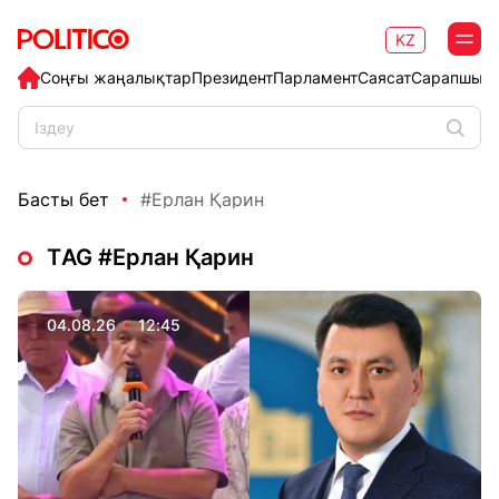
KZ
Соңғы жаңалықтар
Президент
Парламент
Саясат
Сарапшыл
Басты бет
#Ерлан Қарин
ТAG #Ерлан Қарин
04.08.26
12:45