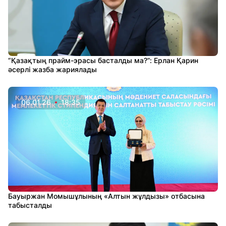
“Қазақтың прайм-эрасы басталды ма?”: Ерлан Қарин
әсерлі жазба жариялады
06.01.26
18:35
Бауыржан Момышұлының «Алтын жұлдызы» отбасына
табысталды