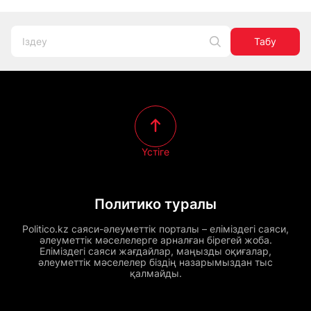
Табу
Үстіге
Политико туралы
Politico.kz саяси-әлеуметтік порталы – еліміздегі саяси,
әлеуметтік мәселелерге арналған бірегей жоба.
Еліміздегі саяси жағдайлар, маңызды оқиғалар,
әлеуметтік мәселелер біздің назарымыздан тыс
қалмайды.