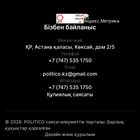
Бізбен байланыс
Мекен-жай
ҚР, Астана қаласы, Көксай, дом 2/5
Телефон
+7 (747) 535 1750
Email
politico.kz@gmail.com
WhatsApp
+7 (747) 535 1750
Құпиялық саясаты
© 2026. POLITICO саяси-әлеуметтік порталы. Барлық
құқықтар қорғалған
Дизайн және құрылым