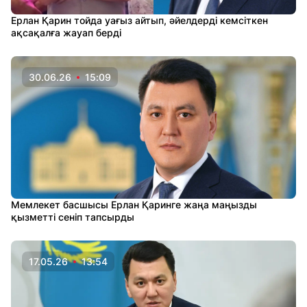
Ерлан Қарин тойда уағыз айтып, әйелдерді кемсіткен
ақсақалға жауап берді
30.06.26
15:09
Мемлекет басшысы Ерлан Қаринге жаңа маңызды
қызметті сеніп тапсырды
17.05.26
13:54