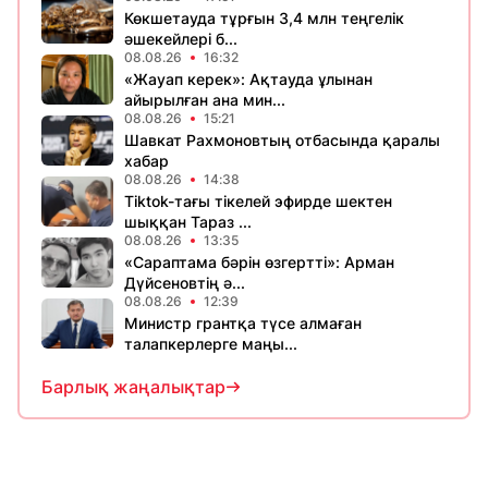
Көкшетауда тұрғын 3,4 млн теңгелік
әшекейлері б...
08.08.26
16:32
«Жауап керек»: Ақтауда ұлынан
айырылған ана мин...
08.08.26
15:21
Шавкат Рахмоновтың отбасында қаралы
хабар
08.08.26
14:38
Tiktok-тағы тікелей эфирде шектен
шыққан Тараз ...
08.08.26
13:35
«Сараптама бәрін өзгертті»: Арман
Дүйсеновтің ә...
08.08.26
12:39
Министр грантқа түсе алмаған
талапкерлерге маңы...
Барлық жаңалықтар