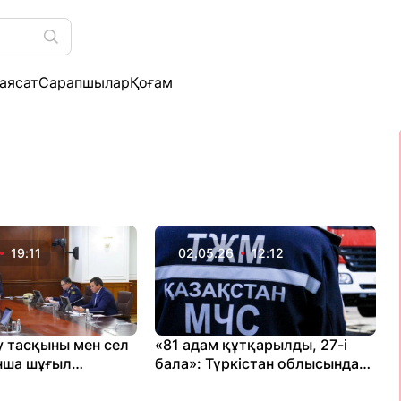
аясат
Сарапшылар
Қоғам
19:11
02.05.26
12:12
у тасқыны мен сел
«81 адам құтқарылды, 27-і
нша шұғыл
бала»: Түркістан облысында
ерді
төтенше жағдай болды