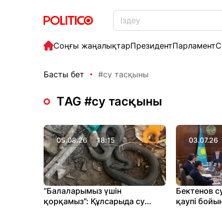
Соңғы жаңалықтар
Президент
Парламент
С
Басты бет
#су тасқыны
ТAG #су тасқыны
05.08.26
18:15
03.07.26
“Балаларымыз үшін
Бектенов с
қорқамыз”: Құлсарыда су
қаупі бойы
басқан үйлерді енді жылан
тапсырма б