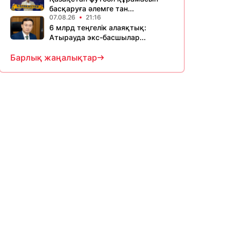
басқаруға әлемге тан...
07.08.26
21:16
6 млрд теңгелік алаяқтық:
Атырауда экс-басшылар...
Барлық жаңалықтар