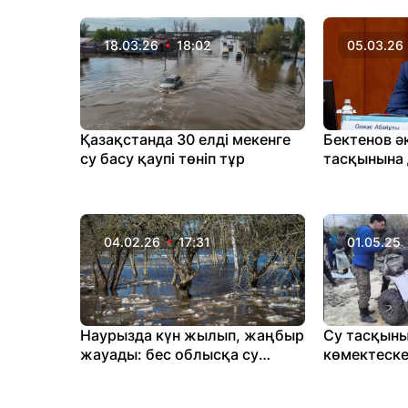
жайлады
18.03.26
18:02
05.03.26
Қазақстанда 30 елді мекенге
Бектенов әк
су басу қаупі төніп тұр
тасқынына 
бір апта уа
04.02.26
17:31
01.05.25
Наурызда күн жылып, жаңбыр
Су тасқыны
жауады: бес облысқа су
көмектеске
тасқыны қаупі төніп тұр
анасына ай