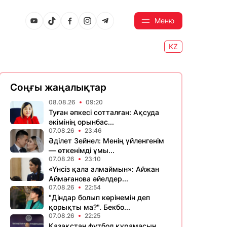
Меню
KZ
Соңғы жаңалықтар
08.08.26
09:20
Туған әпкесі сотталған: Ақсуда
әкімінің орынбас...
07.08.26
23:46
Әділет Зейнел: Менің үйленгенім
— өткенімді ұмы...
07.08.26
23:10
«Үнсіз қала алмаймын»: Айжан
Аймағанова әйелдер...
07.08.26
22:54
"Діндар болып көрінемін деп
қорықты ма?". Бекбо...
07.08.26
22:25
Қазақстан футбол құрамасын