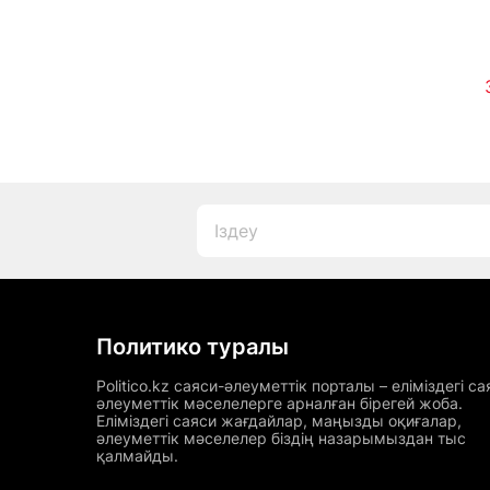
Политико туралы
Politico.kz саяси-әлеуметтік порталы – еліміздегі са
әлеуметтік мәселелерге арналған бірегей жоба.
Еліміздегі саяси жағдайлар, маңызды оқиғалар,
әлеуметтік мәселелер біздің назарымыздан тыс
қалмайды.