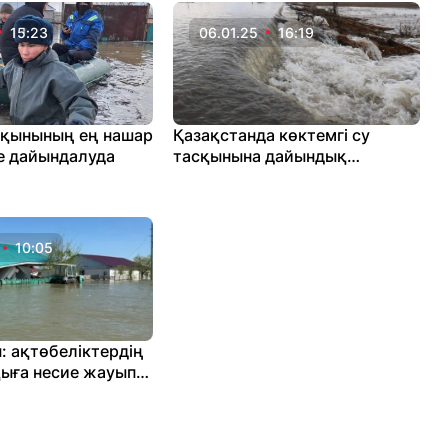
15:23
06.01.25
16:19
сқынының ең нашар
Қазақстанда көктемгі су
е дайындалуда
тасқынына дайындық
басталды
10:05
: ақтөбеліктердің
қыға несие жауып,
алған