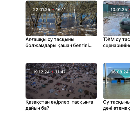
22.01.25
16:11
10.01.25
Алғашқы су тасқыны
ТЖМ су та
болжамдары қашан белгілі
сценарийін
болады
19.12.24
11:47
06.08.24
Қазақстан өңірлері тасқынға
Су тасқыны
дайын ба?
дені өтема
көлік мініп 