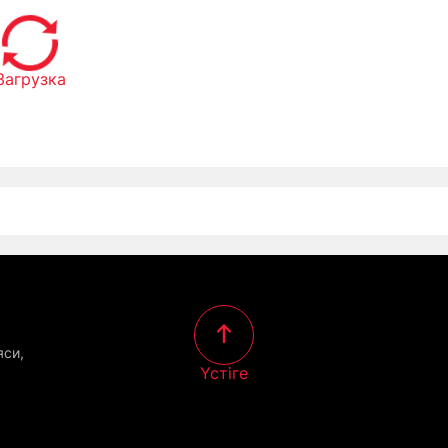
Загрузка
яси,
Үстіге