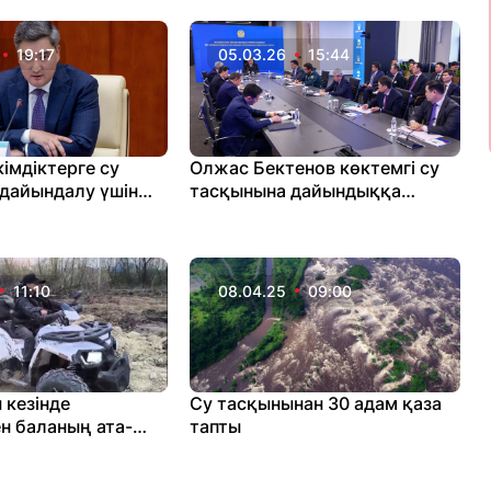
19:17
05.03.26
15:44
імдіктерге су
Олжас Бектенов көктемгі су
дайындалу үшін
тасқынына дайындыққа
қыт берді
байланысты отырыс өткізді
11:10
08.04.25
09:00
 кезінде
Су тасқынынан 30 адам қаза
н баланың ата-
тапты
ыппұл салынған