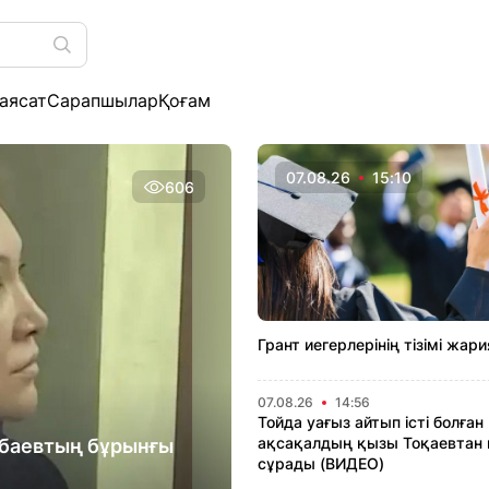
аясат
Сарапшылар
Қоғам
07.08.26
15:10
606
Грант иегерлерінің тізімі жар
07.08.26
14:56
Тойда уағыз айтып істі болған
ақсақалдың қызы Тоқаевтан
рбаевтың бұрынғы
сұрады (ВИДЕО)