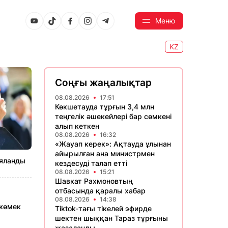
Меню
KZ
Соңғы жаңалықтар
08.08.2026
17:51
Көкшетауда тұрғын 3,4 млн
теңгелік әшекейлері бар сөмкені
алып кеткен
08.08.2026
16:32
«Жауап керек»: Ақтауда ұлынан
айырылған ана министрмен
ияланды
кездесуді талап етті
08.08.2026
15:21
Шавкат Рахмоновтың
отбасында қаралы хабар
08.08.2026
14:38
 көмек
Tiktok-тағы тікелей эфирде
шектен шыққан Тараз тұрғыны
жазаланды