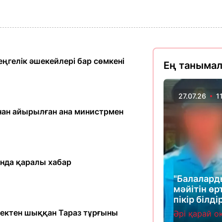
еңгелік әшекейлері бар сөмкені
Ең таныма
27.07.26
1
нан айырылған ана министрмен
нда қаралы хабар
"Балалард
мәйітін өр
пікір білді
шектен шыққан Тараз тұрғыны
Әрі қарай о