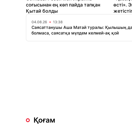
соғысынан ең көп пайда тапқан
өсті». 
Қытай болды
жетісті
04.08.26
13:38
Саясаттанушы Аша Матай туралы: Қылышың д
болмаса, саясатқа мүлдем келмей-ақ қой
Қоғам