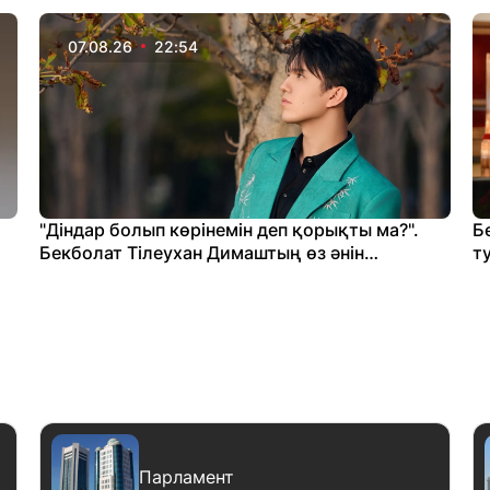
07.08.26
22:54
і
"Діндар болып көрінемін деп қорықты ма?".
Б
Бекболат Тілеухан Димаштың өз әнін
т
қабылдамағанын айтты
ш
Парламент