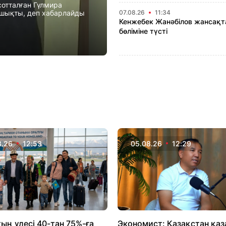
сотталған Гүлмира
 шықты, деп хабарлайды
07.08.26
11:34
Кенжебек Жанәбілов жансақт
бөліміне түсті
8.26
12:53
05.08.26
12:29
ың үлесі 40-тан 75%-ға
Экономист: Қазақстан қаз