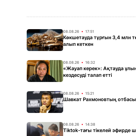
08.08.26
17:51
Көкшетауда тұрғын 3,4 млн т
алып кеткен
08.08.26
16:32
«Жауап керек»: Ақтауда ұлы
кездесуді талап етті
08.08.26
15:21
Шавкат Рахмоновтың отбасы
08.08.26
14:38
Tiktok-тағы тікелей эфирде 