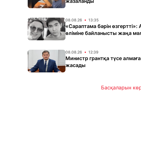
жазаланды
08.08.26
13:35
«Сараптама бәрін өзгертті»:
өліміне байланысты жаңа мә
08.08.26
12:39
Министр грантқа түсе алмағ
жасады
Басқаларын кө