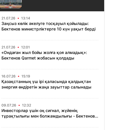
21.07.26
13:14
Заңсыз көлік әкелуге тосқауыл қойылады:
Бектенов министрліктерге 10 күн уақыт берді
21.07.26
12:01
«Ондаған жыл бойы жолға қоя алмадық»:
Бектенов Qarmet жобасын қолдады
16.07.26
15:19
Қазақстанның үш ірі қаласында қалдықтан
энергия өндіретін жаңа зауыттар салынады
09.07.26
12:32
Инвесторлар үшін оң сигнал, жүйенің
тұрақтылығы мен болжамдылығы - Бектенов
Конституциялық Соттың түсіндірмесі туралы