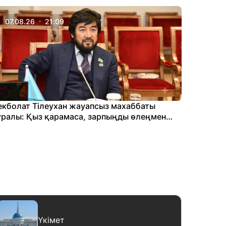
07.08.26
21:09
07.08
екболат Тілеухан жауапсыз махаббаты
Әділет 
уралы: Қыз қарамаса, зарпыңды өлеңмен
"сендей
ығарасың
Үкімет