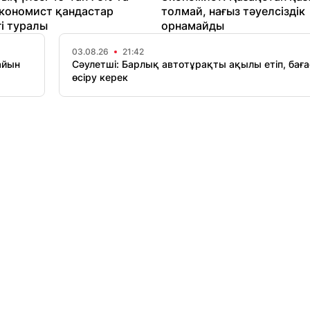
Экономист қандастар
толмай, нағыз тәуелсіздік
гі туралы
орнамайды
03.08.26
21:42
айын
Сәулетші: Барлық автотұрақты ақылы етіп, бағ
өсіру керек