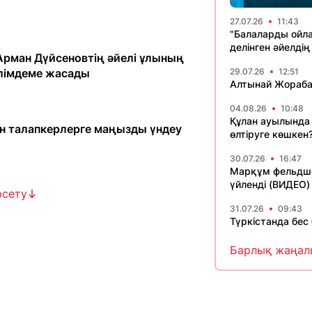
27.07.26
11:43
"Балаларды ойла
делінген әйелдің
 Арман Дүйсеновтің әйелі ұлының
лімдеме жасады
29.07.26
12:51
Алтынай Жораба
04.08.26
10:48
Құлан ауылында
ан талапкерлерге маңызды үндеу
өлтіруге көшкен
30.07.26
16:47
Марқұм фельдшер
үйленді (ВИДЕО)
рсету
31.07.26
09:43
Түркістанда бес 
Барлық жаңал