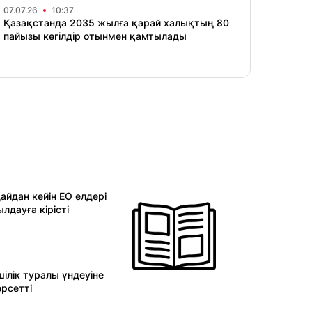
07.07.26
10:37
Қазақстанда 2035 жылға қарай халықтың 80
пайызы көгілдір отынмен қамтылады
айдан кейін ЕО елдері
лдауға кірісті
ілік туралы үндеуіне
өрсетті