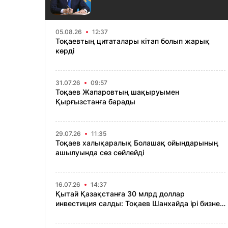
05.08.26
12:37
Тоқаевтың цитаталары кітап болып жарық
көрді
31.07.26
09:57
Тоқаев Жапаровтың шақыруымен
Қырғызстанға барады
29.07.26
11:35
Тоқаев халықаралық Болашақ ойындарының
ашылуында сөз сөйлейді
16.07.26
14:37
Қытай Қазақстанға 30 млрд доллар
инвестиция салды: Тоқаев Шанхайда ірі бизнес
өкілдерімен кездесті