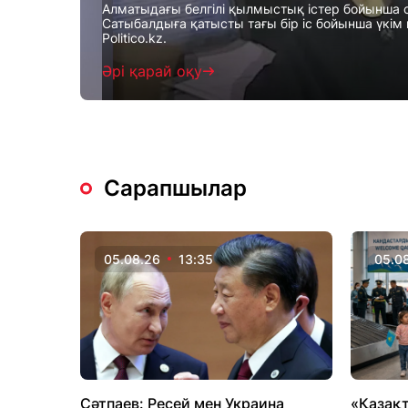
Алматыдағы белгілі қылмыстық істер бойынша 
Сатыбалдыға қатысты тағы бір іс бойынша үкім
Politico.kz.
Әрі қарай оқу
Сарапшылар
05.08.26
13:35
05.0
Сәтпаев: Ресей мен Украина
«Қазақт