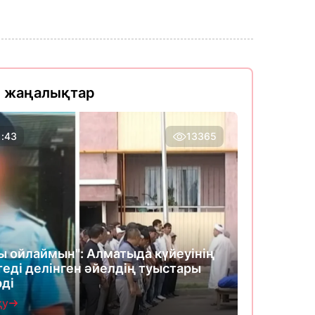
л жаңалықтар
1:43
13365
ы ойлаймын": Алматыда күйеуінің
теді делінген әйелдің туыстары
рді
қу