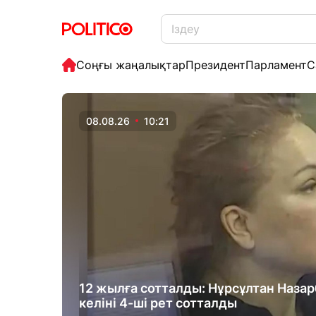
Соңғы жаңалықтар
Президент
Парламент
С
08.08.26
10:21
12 жылға сотталды: Нұрсұлтан Наза
келіні 4-ші рет сотталды