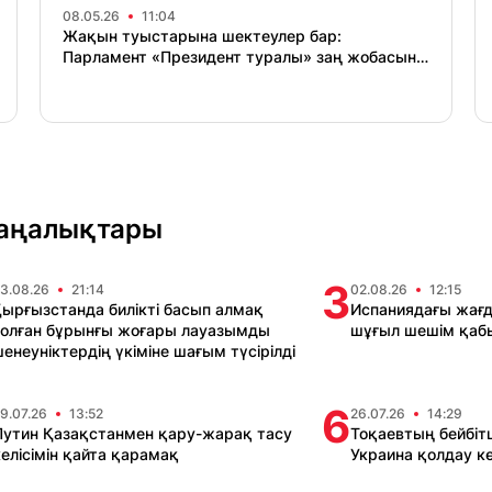
08.05.26
11:04
Жақын туыстарына шектеулер бар:
Парламент «Президент туралы» заң жобасын
мақұлдады
жаңалықтары
3
3.08.26
21:14
02.08.26
12:15
ырғызстанда билікті басып алмақ
Испаниядағы жағд
олған бұрынғы жоғары лауазымды
шұғыл шешім қабы
енеуніктердің үкіміне шағым түсірілді
6
9.07.26
13:52
26.07.26
14:29
Путин Қазақстанмен қару-жарақ тасу
Тоқаевтың бейбітш
келісімін қайта қарамақ
Украина қолдау к