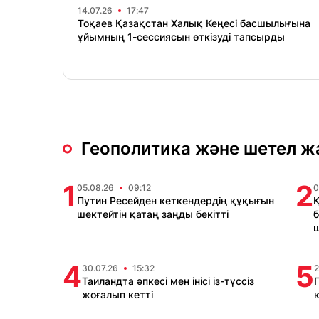
14.07.26
17:47
Тоқаев Қазақстан Халық Кеңесі басшылығына
ұйымның 1-сессиясын өткізуді тапсырды
Геополитика және шетел 
1
2
05.08.26
09:12
0
Путин Ресейден кеткендердің құқығын
Қ
шектейтін қатаң заңды бекітті
б
ш
4
5
30.07.26
15:32
2
Таиландта әпкесі мен інісі із-түссіз
жоғалып кетті