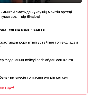
ймын": Алматыда күйеуінің мәйітін өртеді
 туыстары пікір білдірді
ева тұңғыш қызын ұзатты
 жастарды қорқытып ұстайтын топ енді адам
?
 Ұлдананың күйеуі сегіз айдан соң қайта
баланың әкесін топтасып өлтіріп кеткен
ықтар