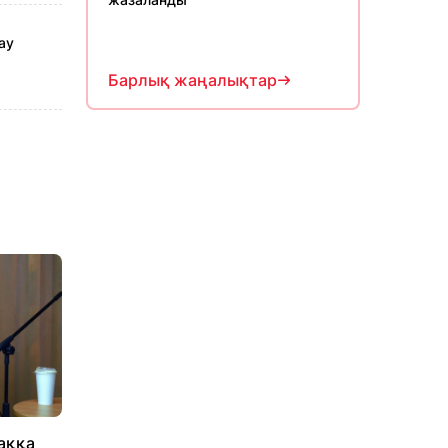
ау
Барлық жаңалықтар
аққа