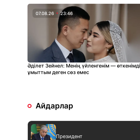
07.08.26
23:46
Әділет Зейнел: Менің үйленгенім — өткенімд
ұмыттым деген сөз емес
Айдарлар
Президент