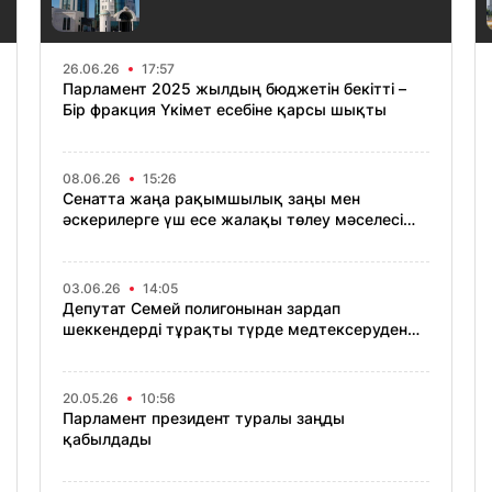
26.06.26
17:57
Парламент 2025 жылдың бюджетін бекітті –
Бір фракция Үкімет есебіне қарсы шықты
08.06.26
15:26
Сенатта жаңа рақымшылық заңы мен
әскерилерге үш есе жалақы төлеу мәселесі
қаралмақ
03.06.26
14:05
Депутат Семей полигонынан зардап
шеккендерді тұрақты түрде медтексеруден
өткізуді ұсынды
20.05.26
10:56
Парламент президент туралы заңды
қабылдады