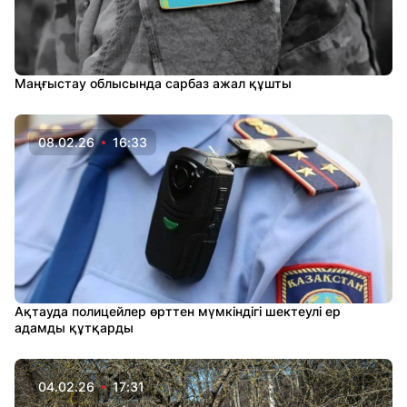
Маңғыстау облысында сарбаз ажал құшты
08.02.26
16:33
Ақтауда полицейлер өрттен мүмкіндігі шектеулі ер
адамды құтқарды
04.02.26
17:31