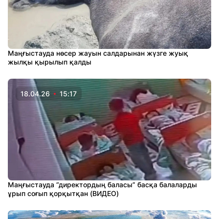
Маңғыстауда нөсер жауын салдарынан жүзге жуық
жылқы қырылып қалды
18.04.26
15:17
Маңғыстауда “директордың баласы” басқа балаларды
ұрып соғып қорқытқан (ВИДЕО)