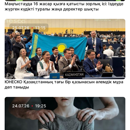
Маңғыстауда 16 жасар қызға қатысты зорлық ісі: Іздеуде
жүрген күдікті туралы жаңа деректер шықты
25.07.26
13:15
ЮНЕСКО Қазақстанның тағы бір қазынасын әлемдік мұра
деп таныды
24.07.26
19:25