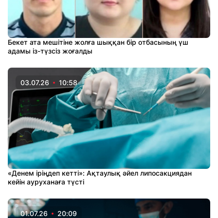
Бекет ата мешітіне жолға шыққан бір отбасының үш
адамы із-түзсіз жоғалды
03.07.26
10:58
«Денем іріңдеп кетті»: Ақтаулық әйел липосакциядан
кейін ауруханаға түсті
01.07.26
20:09