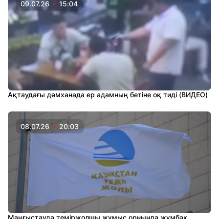
09.07.26
15:04
Ақтаудағы дәмханада ер адамның бетіне оқ тиді (ВИДЕО)
08.07.26
20:03
Маңғыстауда теміржолшы жұмыс орнында жұмбақ