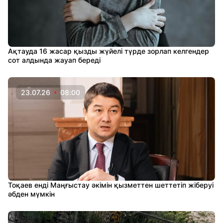
Ақтауда 16 жасар қызды жүйелі түрде зорлап келгендер
сот алдында жауап береді
23.07.26
08:00
Тоқаев енді Маңғыстау әкімін қызметтен шеттетіп жіберуі
әбден мүмкін