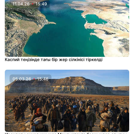
11.04.26
15:49
Каспий теңізінде тағы бір жер сілкінісі тіркелді
05.03.26
15:46