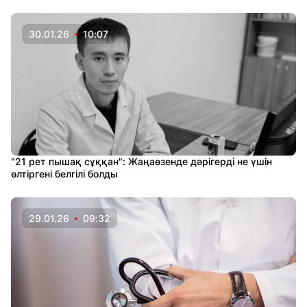
30.01.26
10:07
"21 рет пышақ сұққан": Жаңаөзенде дәрігерді не үшін
өлтіргені белгілі болды
29.01.26
09:32