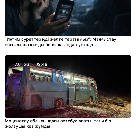
“Интим суреттеріңді желіге таратамыз“: Маңғыстау
облысында қызды бопсалағандар ұсталды
17.01.26
09:46
Маңғыстау облысындағы автобус апаты: тағы бір
жолаушы көз жұмды