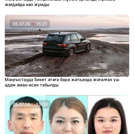
жағдайда көз жұмды
05.07.26
15:21
Маңғыстауда Бекет атаға бара жатқанда жоғалған үш
адам аман-есен табылды
05.07.26
13:08