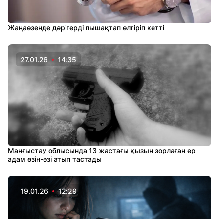
Жаңаөзенде дәрігерді пышақтап өлтіріп кетті
27.01.26
14:35
Маңғыстау облысында 13 жастағы қызын зорлаған ер
адам өзін-өзі атып тастады
19.01.26
12:29