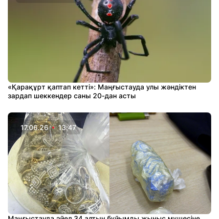
«Қарақұрт қаптап кетті»: Маңғыстауда улы жәндіктен
зардап шеккендер саны 20-дан асты
17.06.26
13:47
Маңғыстауда әйел 34 алтын бұйымды жыныс мүшесіне