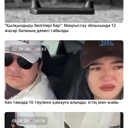
"Қылқындыру белгілері бар": Маңғыстау облысында 12
жасар баланың денесі табылды
02.06.26
18:43
Хан тамада 10 тәулікке қамауға алынды: істің мән-жайы
01.06.26
10:14