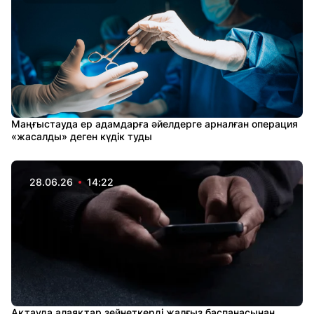
Маңғыстауда ер адамдарға әйелдерге арналған операция
«жасалды» деген күдік туды
28.06.26
14:22
Ақтауда алаяқтар зейнеткерді жалғыз баспанасынан