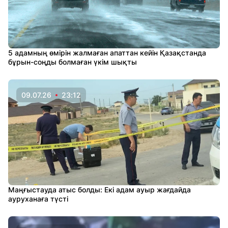
5 адамның өмірін жалмаған апаттан кейін Қазақстанда
бұрын-соңды болмаған үкім шықты
09.07.26
23:12
Маңғыстауда атыс болды: Екі адам ауыр жағдайда
ауруханаға түсті