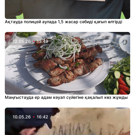
Ақтауда полицей аулада 1,5 жасар сәбиді қағып өлтірді
12.05.26
13:49
Маңғыстауда ер адам кәуап сүйегіне қақалып көз жұмды
10.05.26
16:42