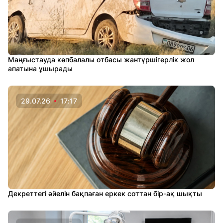
Маңғыстауда көпбалалы отбасы жантүршігерлік жол
апатына ұшырады
29.07.26
17:17
Декреттегі әйелін бақпаған еркек соттан бір-ақ шықты