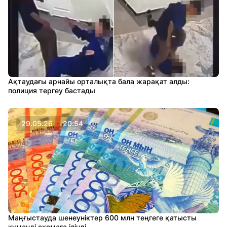
Ақтаудағы арнайы орталықта бала жарақат алды:
полиция тергеу бастады
29.05.26
20:54
Маңғыстауда шенеуніктер 600 млн теңгеге қатысты
күмәнді схемаға ілінді