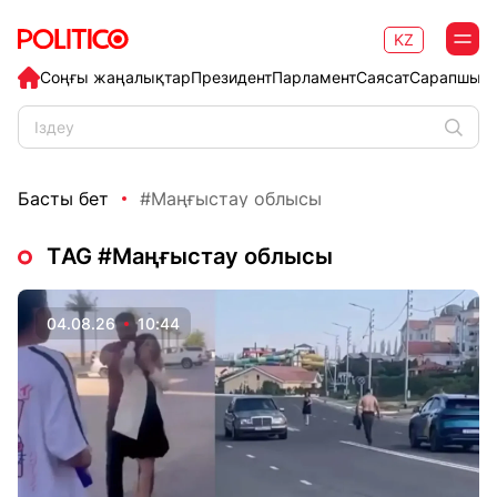
KZ
Соңғы жаңалықтар
Президент
Парламент
Саясат
Сарапшыл
Басты бет
#Маңғыстау облысы
ТAG #Маңғыстау облысы
04.08.26
10:44