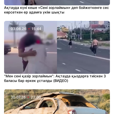
Ақтауда күні кеше «Сені зорлаймын» деп бойжеткенге сес
көрсеткен ер адамға үкім шықты
03.08.26
15:44
"Мен сені қазір зорлаймын": Ақтауда қыздарға тиіскен 3
баласы бар еркек ұсталды (ВИДЕО)
30.07.26
22:00