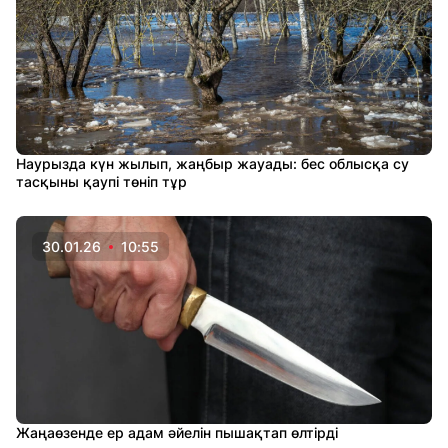
Наурызда күн жылып, жаңбыр жауады: бес облысқа су
тасқыны қаупі төніп тұр
30.01.26
10:55
Жаңаөзенде ер адам әйелін пышақтап өлтірді