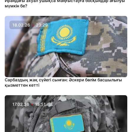
Ирандағы ахуал ушықса Маңғыстауға босқындар ағылуы
мүмкін бе?
18.02.26
23:29
Сарбаздың жақ сүйегі сынған: Әскери бөлім басшылығы
қызметтен кетті
17.02.26
15:51