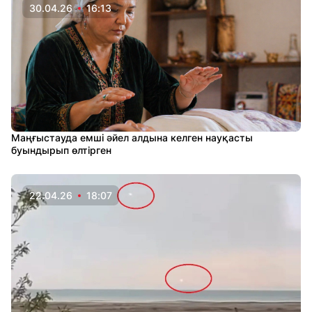
30.04.26
16:13
Маңғыстауда емші әйел алдына келген науқасты
буындырып өлтірген
22.04.26
18:07