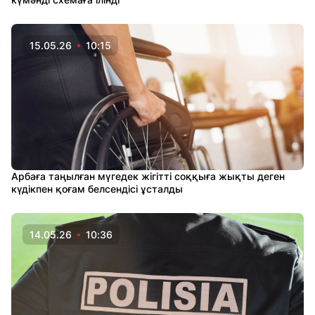
15.05.26
10:15
Арбаға таңылған мүгедек жігітті соққыға жықты деген
күдікпен қоғам белсендісі ұсталды
14.05.26
10:36