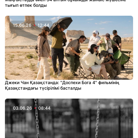
тығып өтпек болды
15.06.26
12:44
Джеки Чан Қазақстанда: "Доспехи Бога 4" фильмінің
Қазақстандағы түсірілімі басталды
03.06.26
08:44