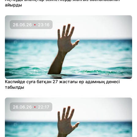
айырды
26.06.26
23:16
Каспийде суға батқан 27 жастағы ер адамның денесі
табылды
26.06.26
22:17