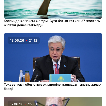
Каспийде қайғылы жағдай: Суға батып кеткен 27 жастағы
жігіттің денесі табылды
18.06.26
21:12
Тоқаев төрт облыстың әкімдеріне маңызды тапсырмалар
берді
17.06.26
22:01