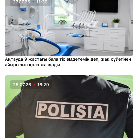
27.07.26
11:30
Ақтауда 9 жастағы бала тіс емдетемін деп, жақ сүйегінен
айырылып қала жаздады
25.07.26
16:29