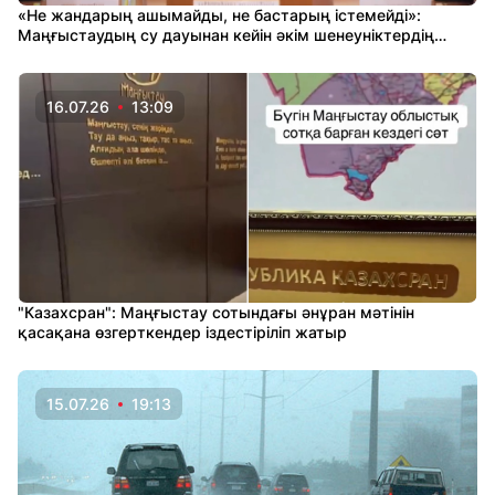
«Не жандарың ашымайды, не бастарың істемейді»:
Маңғыстаудың су дауынан кейін әкім шенеуніктердің
шаңын қақты
16.07.26
13:09
"Казахсран": Маңғыстау сотындағы әнұран мәтінін
қасақана өзгерткендер іздестіріліп жатыр
15.07.26
19:13