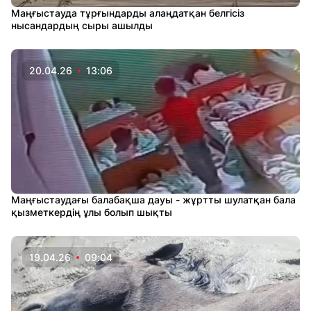
Маңғыстауда тұрғындарды алаңдатқан белгісіз
нысандардың сыры ашылды
20.04.26
13:06
Маңғыстаудағы балабақша дауы - жұртты шулатқан бала
қызметкердің ұлы болып шықты
19.04.26
09:04