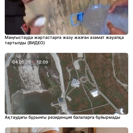
Маңғыстауда жартастарға жазу жазған азамат жауапқа
тартылды (ВИДЕО)
04.05.26
12:09
Ақтаудағы бұрынғы резиденция балаларға бұйырмады